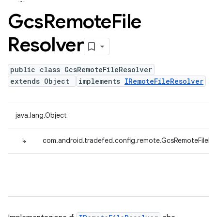
Gcs
Remote
File
Resolver
public class GcsRemoteFileResolver
extends Object
implements
IRemoteFileResolver
java.lang.Object
↳
com.android.tradefed.config.remote.GcsRemoteFileRe