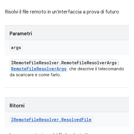
Risolvi il file remoto in un'interfaccia a prova di futuro
Parametri
args
IRemote
File
Resolver
.
Remote
File
Resolver
Args
:
Remote
File
Resolver
Args
che descrive il telecomando
da scaricare e come farlo.
Ritorni
IRemote
File
Resolver
.
Resolved
File