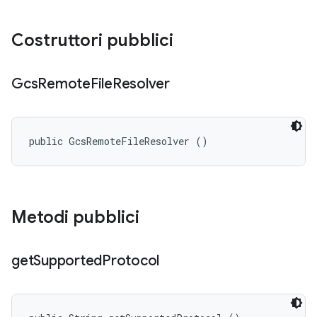
Costruttori pubblici
Gcs
Remote
File
Resolver
public GcsRemoteFileResolver ()
Metodi pubblici
get
Supported
Protocol