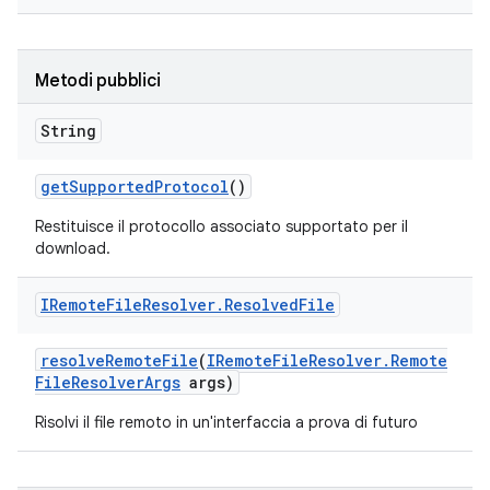
Metodi pubblici
String
get
Supported
Protocol
()
Restituisce il protocollo associato supportato per il
download.
IRemote
File
Resolver
.
Resolved
File
resolve
Remote
File
(
IRemote
File
Resolver
.
Remote
File
Resolver
Args
args)
Risolvi il file remoto in un'interfaccia a prova di futuro