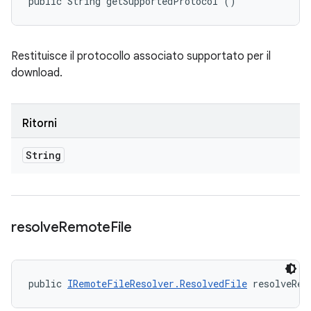
public String getSupportedProtocol ()
Restituisce il protocollo associato supportato per il
download.
Ritorni
String
resolve
Remote
File
public 
IRemoteFileResolver.ResolvedFile
 resolveRem