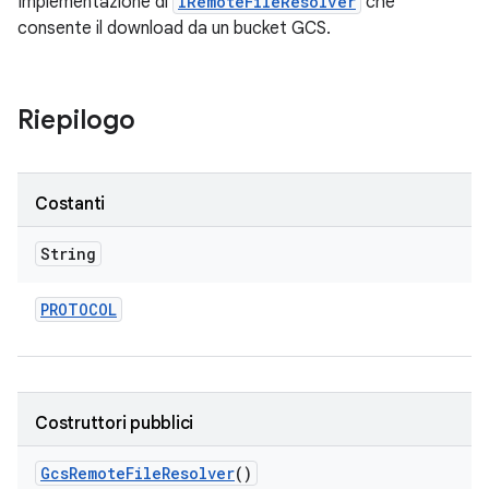
Implementazione di
IRemoteFileResolver
che
consente il download da un bucket GCS.
Riepilogo
Costanti
String
PROTOCOL
Costruttori pubblici
Gcs
Remote
File
Resolver
()