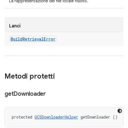
La rappresentazione del file locale risolto.
Lanci
Build
Retrieval
Error
Metodi protetti
get
Downloader
protected 
GCSDownloaderHelper
 getDownloader ()