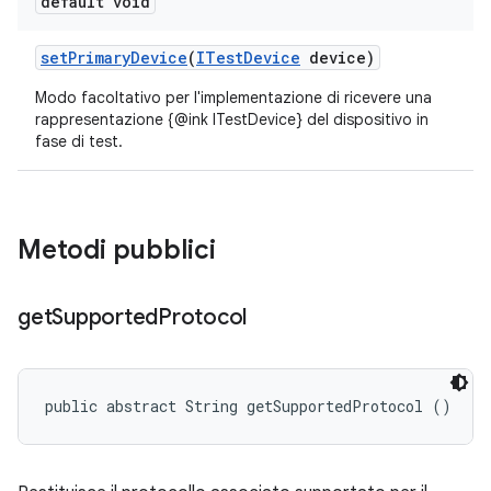
default void
set
Primary
Device
(
ITest
Device
device)
Modo facoltativo per l'implementazione di ricevere una
rappresentazione {@ink ITestDevice} del dispositivo in
fase di test.
Metodi pubblici
get
Supported
Protocol
public abstract String getSupportedProtocol ()