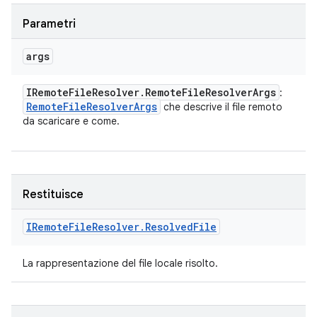
Parametri
args
IRemote
File
Resolver
.
Remote
File
Resolver
Args
:
Remote
File
Resolver
Args
che descrive il file remoto
da scaricare e come.
Restituisce
IRemote
File
Resolver
.
Resolved
File
La rappresentazione del file locale risolto.