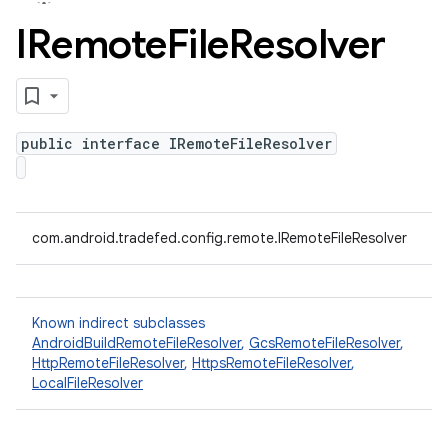
IRemote
File
Resolver
public interface IRemoteFileResolver
com.android.tradefed.config.remote.IRemoteFileResolver
Known indirect subclasses
AndroidBuildRemoteFileResolver
,
GcsRemoteFileResolver
,
HttpRemoteFileResolver
,
HttpsRemoteFileResolver
,
LocalFileResolver