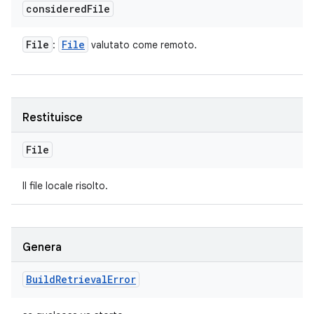
considered
File
File
File
:
valutato come remoto.
Restituisce
File
Il file locale risolto.
Genera
Build
Retrieval
Error