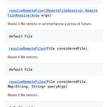
resolve
Remote
File
(
IRemote
File
Resolver
.
Remote
File
Resolver
Args
args)
Risolvi il file remoto in un'interfaccia a prova di futuro
default File
resolve
Remote
Files
(File considered
File)
Risolvi il file remoto.
default File
resolve
Remote
Files
(File considered
File
,
Map<String
,
String> query
Args)
Risolvi il file remoto.