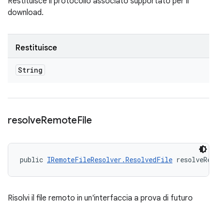
Restituisce il protocollo associato supportato per il
download.
Restituisce
String
resolve
Remote
File
public 
IRemoteFileResolver.ResolvedFile
 resolveRem
Risolvi il file remoto in un'interfaccia a prova di futuro