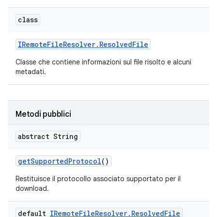
class
IRemote
File
Resolver
.
Resolved
File
Classe che contiene informazioni sul file risolto e alcuni
metadati.
Metodi pubblici
abstract String
get
Supported
Protocol
()
Restituisce il protocollo associato supportato per il
download.
default
IRemote
File
Resolver
.
Resolved
File