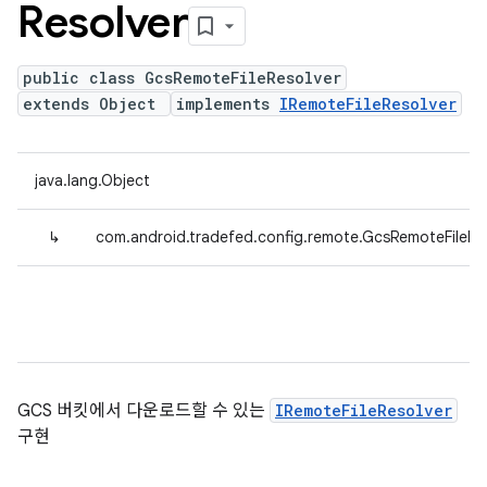
Resolver
public class GcsRemoteFileResolver
extends Object
implements
IRemoteFileResolver
java.lang.Object
↳
com.android.tradefed.config.remote.GcsRemoteFileRe
GCS 버킷에서 다운로드할 수 있는
IRemoteFileResolver
구현