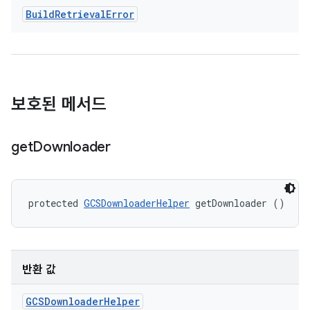
Build
Retrieval
Error
보호된 메서드
get
Downloader
protected 
GCSDownloaderHelper
 getDownloader ()
반환 값
GCSDownloader
Helper