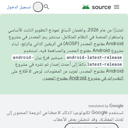
تسجيل الدخول
اعتبارًا من عام 2026، ولضمان اتّساق نموذج التطوير الثابت الأساسي
واستقرار المنصة في النظام المتكامل، سننشر رمز المصدر في مشروع
Android مفتوح المصدر (AOSP) في الربعَين الثاني والرابع. لبناء
مشروع Android مفتوح المصدر والمساهمة فيه، استخدِم
android-latest-release
. سيشير فرع بيان
android-
latest-release
دائمًا إلى أحدث إصدار تم نشره في مشروع
Android مفتوح المصدر. لمزيد من المعلومات، يُرجى الاطّلاع على
التغييرات في مشروع Android مفتوح المصدر
.
تستخدم Google تكنولوجيا الذكاء الاصطناعي لترجمة المحتوى إلى
لغتك المفضّلة، وقد تتضمّن بعض الأخطاء.