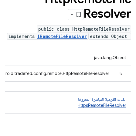
Resolver
public class HttpRemoteFileResolver
implements
IRemoteFileResolver
extends Object
java.lang.Object
ndroid.tradefed.config.remote.HttpRemoteFileResolver
↳
الفئات الفرعية المباشرة المعروفة
HttpsRemoteFileResolver