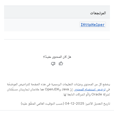
المرتجعات
IHttp
Helper
هل كان المحتوى مفيدًا؟
يخضع كل من المحتوى وعيّنات التعليمات البرمجية في هذه الصفحة للتراخيص الموضحّة
في
ترخيص استخدام المحتوى
. إنّ Java وOpenJDK هما علامتان تجاريتان مسجَّلتان
لشركة Oracle و/أو الشركات التابعة لها.
تاريخ التعديل الأخير: 2025-12-04 (حسب التوقيت العالمي المتفَّق عليه)