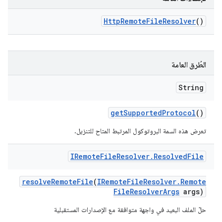
Http
Remote
File
Resolver
()
الطُرق العامة
String
get
Supported
Protocol
()
تعرض هذه السمة البروتوكول المرتبط المتاح للتنزيل.
IRemote
File
Resolver
.
Resolved
File
resolve
Remote
File
(
IRemote
File
Resolver
.
Remote
File
Resolver
Args
args)
حلّ الملف البعيد في واجهة متوافقة مع الإصدارات المستقبلية