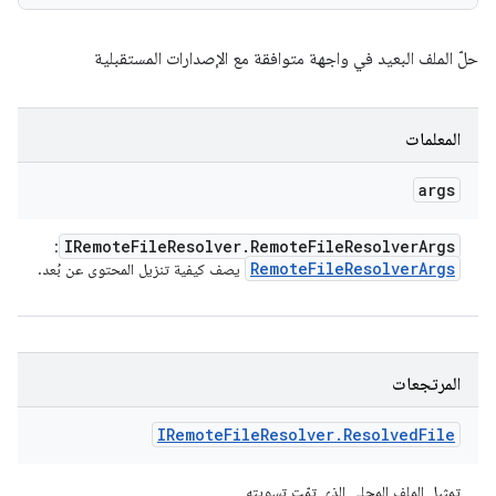
حلّ الملف البعيد في واجهة متوافقة مع الإصدارات المستقبلية
المعلمات
args
IRemote
File
Resolver
.
Remote
File
Resolver
Args
:
Remote
File
Resolver
Args
يصف كيفية تنزيل المحتوى عن بُعد.
المرتجعات
IRemote
File
Resolver
.
Resolved
File
تمثيل الملف المحلي الذي تمّت تسويته