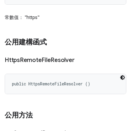
常數值： "https"
公用建構函式
Https
Remote
File
Resolver
public HttpsRemoteFileResolver ()
公用方法