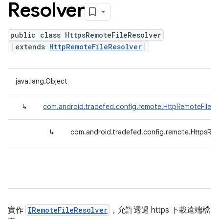
Resolver
public class HttpsRemoteFileResolver
extends
HttpRemoteFileResolver
java.lang.Object
↳
com.android.tradefed.config.remote.HttpRemoteFileRe
↳
com.android.tradefed.config.remote.HttpsRem
實作
IRemoteFileResolver
，允許透過 https 下載遠端檔