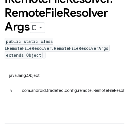
Remote
File
Resolver
Args
public static class
IRemoteFileResolver.RemoteFileResolverArgs
extends Object
java.lang.Object
↳
com.android.tradefed.config.remote.IRemoteFileResolve