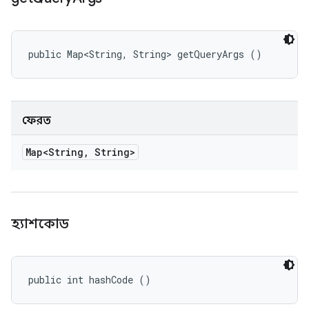
public Map<String, String> getQueryArgs ()
ফেরত
Map<String
,
String>
হ্যাশকোড
public int hashCode ()