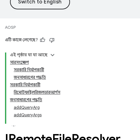
AOSP
এটি কাজে লেগেছে?
এই পৃষ্ঠায় যা যা আছে
সারসংক্ষেপ
সরকারি নির্মাণকারী
জনসাধারণের পদ্ধতি
সরকারি নির্মাণকারী
রিমোটফাইলরিজলভারআর্গস
জনসাধারণের পদ্ধতি
addQueryArg
addQueryArgs
IRemote
File
Resolver
.