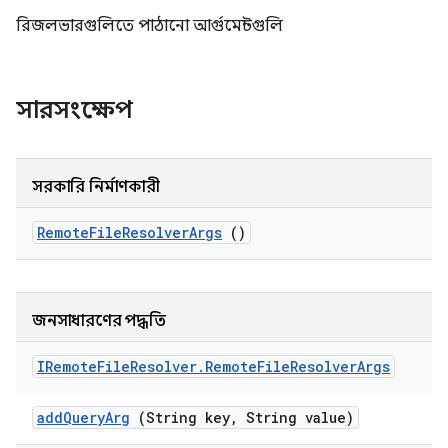
রিজলভারগুলিতে পাঠানো আর্গুমেন্টগুলি
সারসংক্ষেপ
সরকারি নির্মাণকারী
Remote
File
Resolver
Args
()
জনসাধারণের পদ্ধতি
IRemote
File
Resolver
.
Remote
File
Resolver
Args
add
Query
Arg
(String key
,
String value)