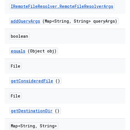
IRemote
File
Resolver
.
Remote
File
Resolver
Args
add
Query
Args
(Map<String
,
String> query
Args)
boolean
equals
(Object obj)
File
get
Considered
File
()
File
get
Destination
Dir
()
Map<String
,
String>