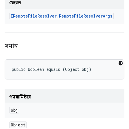
ফেরত
IRemote
File
Resolver
.
Remote
File
Resolver
Args
সমান
public boolean equals (Object obj)
প্যারামিটার
obj
Object