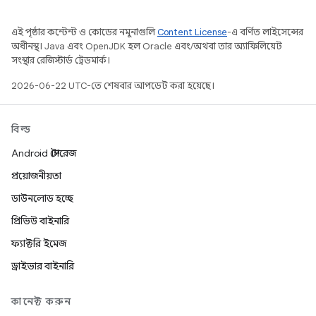
এই পৃষ্ঠার কন্টেন্ট ও কোডের নমুনাগুলি
Content License
-এ বর্ণিত লাইসেন্সের
অধীনস্থ। Java এবং OpenJDK হল Oracle এবং/অথবা তার অ্যাফিলিয়েট
সংস্থার রেজিস্টার্ড ট্রেডমার্ক।
2026-06-22 UTC-তে শেষবার আপডেট করা হয়েছে।
বিল্ড
Android স্টোরেজ
প্রয়োজনীয়তা
ডাউনলোড হচ্ছে
প্রিভিউ বাইনারি
ফ্যাক্টরি ইমেজ
ড্রাইভার বাইনারি
কানেক্ট করুন