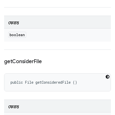
ফেরত
boolean
get
Consider
File
public File getConsideredFile ()
ফেরত