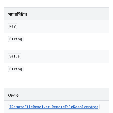
প্যারামিটার
key
String
value
String
ফেরত
IRemote
File
Resolver
.
Remote
File
Resolver
Args