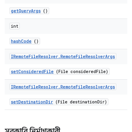
get
Query
Args
()
int
hash
Code
()
IRemote
File
Resolver
.
Remote
File
Resolver
Args
set
Considered
File
(File considered
File)
IRemote
File
Resolver
.
Remote
File
Resolver
Args
set
Destination
Dir
(File destination
Dir)
সরকারি নির্মাণকারী