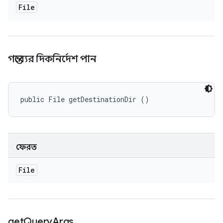
File
গন্তব্যের দিকনির্দেশ পান
public File getDestinationDir ()
ফেরত
File
get
Query
Args