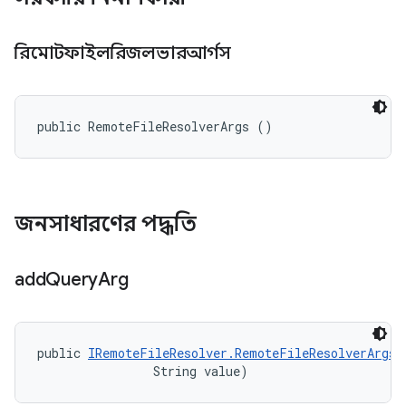
রিমোটফাইলরিজলভারআর্গস
public RemoteFileResolverArgs ()
জনসাধারণের পদ্ধতি
add
Query
Arg
public 
IRemoteFileResolver.RemoteFileResolverArgs
 
                String value)