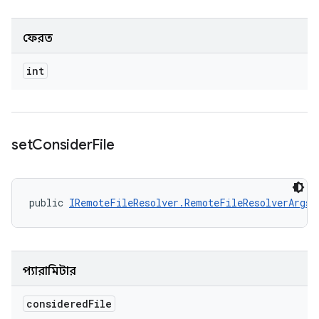
ফেরত
int
set
Consider
File
public 
IRemoteFileResolver.RemoteFileResolverArgs
 
প্যারামিটার
considered
File