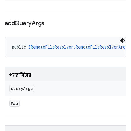
add
Query
Args
public 
IRemoteFileResolver.RemoteFileResolverArgs
 
প্যারামিটার
query
Args
Map