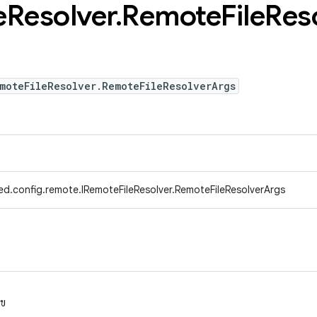
e
Resolver
.
Remote
File
Res
moteFileResolver.RemoteFileResolverArgs
ed.config.remote.IRemoteFileResolver.RemoteFileResolverArgs
ไข