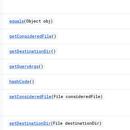
equals
(Object obj)
get
Considered
File
()
get
Destination
Dir
()
get
Query
Args
()
hash
Code
()
set
Considered
File
(File considered
File)
set
Destination
Dir
(File destination
Dir)