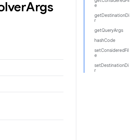
getConsideredFil
olver
Args
e
getDestinationDi
r
getQueryArgs
hashCode
setConsideredFil
e
setDestinationDi
r