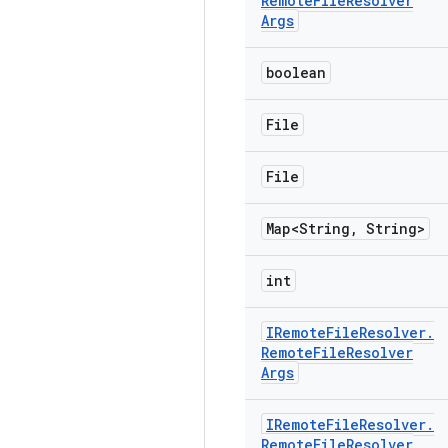
Remote
File
Resolver
Args
boolean
File
File
Map<String
,
String>
int
IRemote
File
Resolver
.
Remote
File
Resolver
Args
IRemote
File
Resolver
.
Remote
File
Resolver