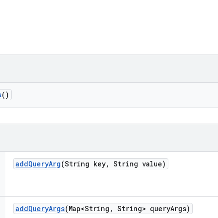
s
()
add
Query
Arg
(String key
,
String value)
add
Query
Args
(Map<String
,
String> query
Args)