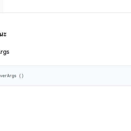
รณะ
rgs
lverArgs ()