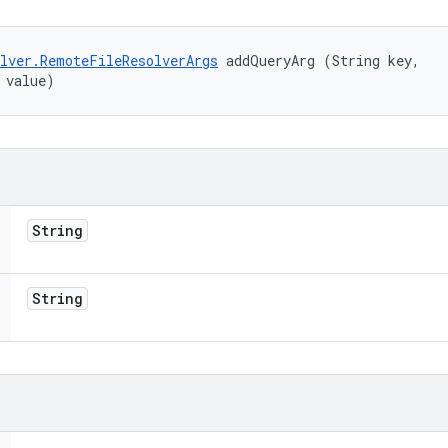
lver.RemoteFileResolverArgs
 addQueryArg (String key, 

 value)
String
String