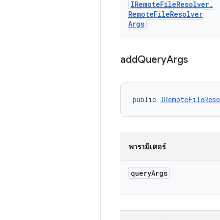
IRemote
File
Resolver
.
Remote
File
Resolver
Args
add
Query
Args
public 
IRemoteFileReso
พารามิเตอร์
query
Args