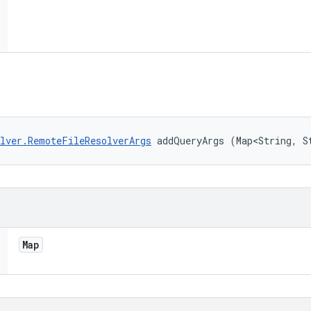
lver.RemoteFileResolverArgs
 addQueryArgs (Map<String, S
Map