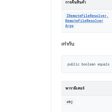
การคืนสินค้า
IRemote
File
Resolver
.
Remote
File
Resolver
Args
เท่ากับ
public boolean equals
พารามิเตอร์
obj