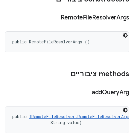
Remote
File
Resolver
Args
public RemoteFileResolverArgs ()
‫methods ציבוריים
add
Query
Arg
public 
IRemoteFileResolver.RemoteFileResolverArgs
 
                String value)