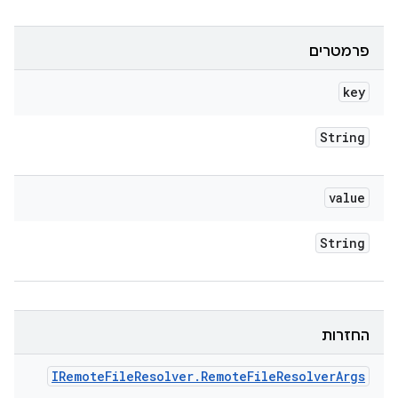
פרמטרים
key
String
value
String
החזרות
IRemote
File
Resolver
.
Remote
File
Resolver
Args