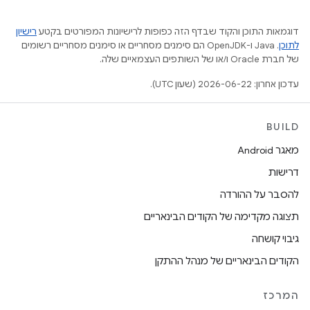
דוגמאות התוכן והקוד שבדף הזה כפופות לרישיונות המפורטים בקטע
רישיון
לתוכן
.‏ Java ו-OpenJDK הם סימנים מסחריים או סימנים מסחריים רשומים
של חברת Oracle ו/או של השותפים העצמאיים שלה.
עדכון אחרון: 2026-06-22 (שעון UTC).
BUILD
מאגר Android
דרישות
להסבר על ההורדה
תצוגה מקדימה של הקודים הבינאריים
גיבוי קושחה
הקודים הבינאריים של מנהל ההתקן
המרכז