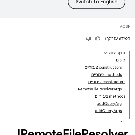
AOSP
המידע עזר לך?
בדף הזה
סיכום
‫constructors ציבוריים
‫methods ציבוריים
‫constructors ציבוריים
RemoteFileResolverArgs
‫methods ציבוריים
addQueryArg
addQueryArgs
IRemote
File
Resolver
.