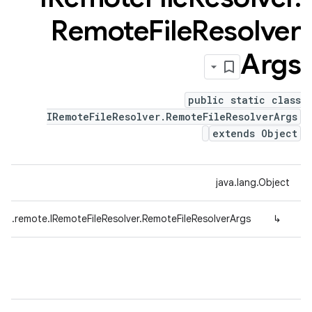
Remote
File
Resolver
Args
public static class
IRemoteFileResolver.RemoteFileResolverArgs
extends Object
java.lang.Object
ig.remote.IRemoteFileResolver.RemoteFileResolverArgs
↳