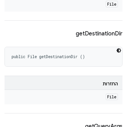
File
get
Destination
Dir
public File getDestinationDir ()
החזרות
File
get
Query
Args