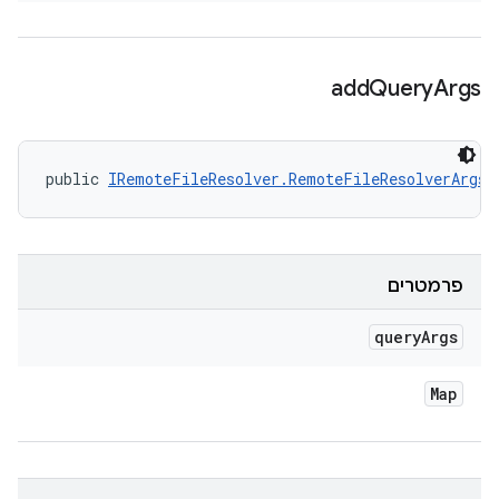
add
Query
Args
public 
IRemoteFileResolver.RemoteFileResolverArgs
 
פרמטרים
query
Args
Map