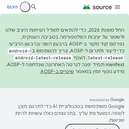
היכנס
החל משנת 2026, כדי להתאים למודל הפיתוח היציב שלנו
ולשמור על יציבות הפלטפורמה בסביבה העסקית,
נפרסם קוד מקור ב-AOSP ברבעון השני וברבעון הרביעי.
כדי ליצור ולתרום ל-AOSP, צריך להשתמש ב-
android-
latest-release
. הענף
android-latest-release
manifest תמיד יפנה לגרסה האחרונה שנדחפה ל-AOSP.
מידע נוסף זמין במאמר
שינויים ב-AOSP
.
‫Google משתמשת בטכנולוגיית AI כדי לתרגם תוכן
לשפה המועדפת עליך. בתרגומים כאלו עשויות להיות
שגיאות.