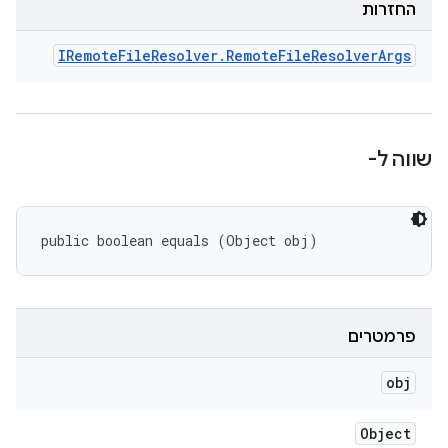
החזרות
IRemote
File
Resolver
.
Remote
File
Resolver
Args
שווה ל-
public boolean equals (Object obj)
פרמטרים
obj
Object