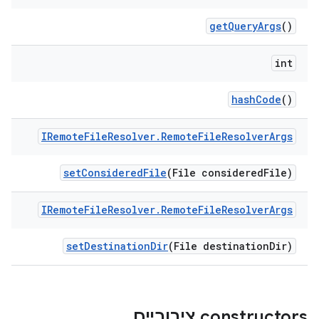
get
Query
Args
()
int
hash
Code
()
IRemote
File
Resolver
.
Remote
File
Resolver
Args
set
Considered
File
(File considered
File)
IRemote
File
Resolver
.
Remote
File
Resolver
Args
set
Destination
Dir
(File destination
Dir)
‫constructors ציבוריים