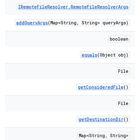
IRemote
File
Resolver
.
Remote
File
Resolver
Args
add
Query
Args
(Map<String
,
String> query
Args)
boolean
equals
(Object obj)
File
get
Considered
File
()
File
get
Destination
Dir
()
Map<String
,
String>