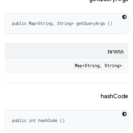
public Map<String, String> getQueryArgs ()
החזרות
Map<String
,
String>
hash
Code
public int hashCode ()