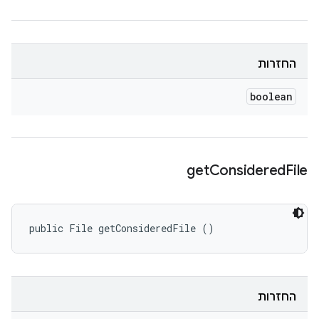
החזרות
boolean
get
Considered
File
public File getConsideredFile ()
החזרות