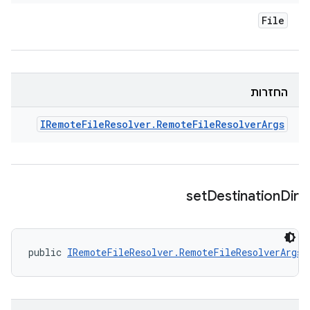
File
החזרות
IRemote
File
Resolver
.
Remote
File
Resolver
Args
set
Destination
Dir
public 
IRemoteFileResolver.RemoteFileResolverArgs
 