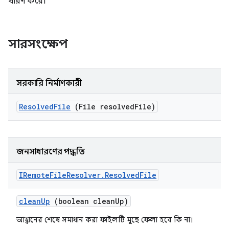
ধারণ করে।
সারসংক্ষেপ
সরকারি নির্মাণকারী
Resolved
File
(File resolved
File)
জনসাধারণের পদ্ধতি
IRemote
File
Resolver
.
Resolved
File
clean
Up
(boolean clean
Up)
আহ্বানের শেষে সমাধান করা ফাইলটি মুছে ফেলা হবে কি না।