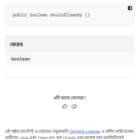
public boolean shouldCleanUp ()
ফেরত
boolean
এটি কাজে লেগেছে?
এই পৃষ্ঠার কন্টেন্ট ও কোডের নমুনাগুলি
Content License
-এ বর্ণিত লাইসেন্সের
অধীনস্থ। Java এবং OpenJDK হল Oracle এবং/অথবা তার অ্যাফিলিয়েট