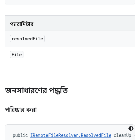
প্যারামিটার
resolved
File
File
জনসাধারণের পদ্ধতি
পরিষ্কার করা
public 
IRemoteFileResolver.ResolvedFile
 cleanUp (b