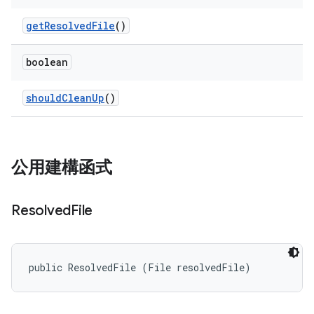
get
Resolved
File
()
boolean
should
Clean
Up
()
公用建構函式
Resolved
File
public ResolvedFile (File resolvedFile)