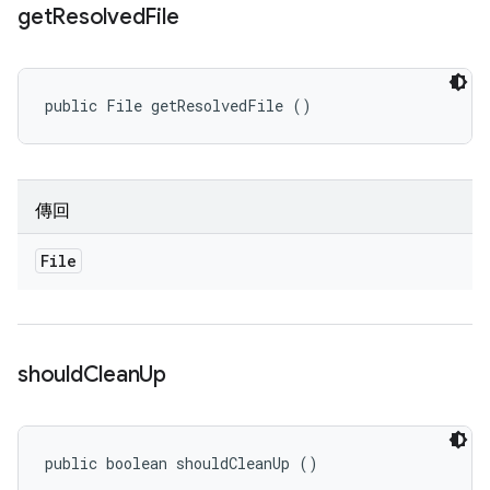
get
Resolved
File
public File getResolvedFile ()
傳回
File
should
Clean
Up
public boolean shouldCleanUp ()