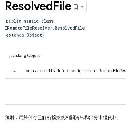
Resolved
File
public static class
IRemoteFileResolver.ResolvedFile
extends Object
java.lang.Object
↳
com.android.tradefed.config.remote.IRemoteFileResolv
類別，用於保存已解析檔案的相關資訊和部分中繼資料。