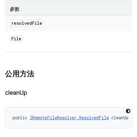
參數
resolved
File
File
公用方法
clean
Up
public 
IRemoteFileResolver.ResolvedFile
 cleanUp (b