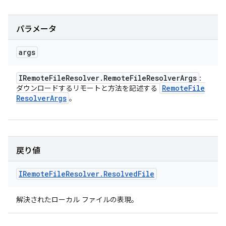
パラメータ
args
IRemote
File
Resolver
.
Remote
File
Resolver
Args
:
Remote
File
ダウンロードするリモートと方法を記述する
Resolver
Args
。
戻り値
IRemote
File
Resolver
.
Resolved
File
解決されたローカル ファイルの表現。