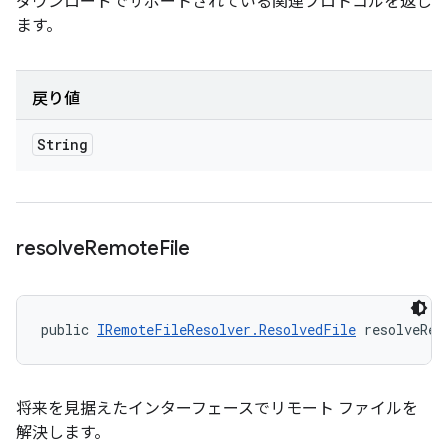
ダウンロードでサポートされている関連プロトコルを返し
ます。
戻り値
String
resolve
Remote
File
public 
IRemoteFileResolver.ResolvedFile
 resolveRem
将来を見据えたインターフェースでリモート ファイルを
解決します。