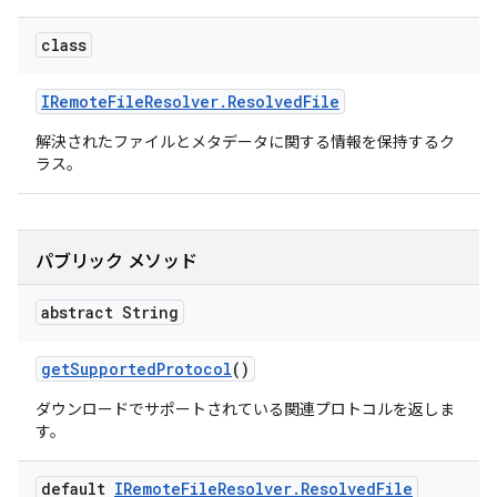
class
IRemote
File
Resolver
.
Resolved
File
解決されたファイルとメタデータに関する情報を保持するク
ラス。
パブリック メソッド
abstract String
get
Supported
Protocol
()
ダウンロードでサポートされている関連プロトコルを返しま
す。
default
IRemote
File
Resolver
.
Resolved
File