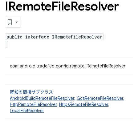
IRemote
File
Resolver
public interface IRemoteFileResolver
com.android.tradefed.config.remote.IRemoteFileResolver
既知の間接サブクラス
AndroidBuildRemoteFileResolver
,
GcsRemoteFileResolver
,
HttpRemoteFileResolver
,
HttpsRemoteFileResolver
,
LocalFileResolver