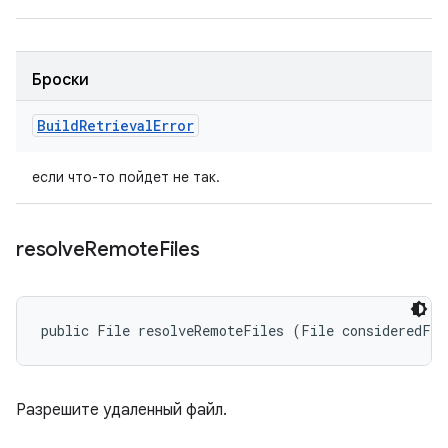
Броски
Build
Retrieval
Error
если что-то пойдет не так.
resolve
Remote
Files
public File resolveRemoteFiles (File consideredFil
Разрешите удаленный файл.