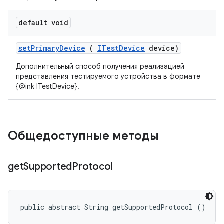
default void
set
Primary
Device
(
ITest
Device
device)
Дополнительный способ получения реализацией
представления тестируемого устройства в формате
{@ink ITestDevice}.
Общедоступные методы
get
Supported
Protocol
public abstract String getSupportedProtocol ()