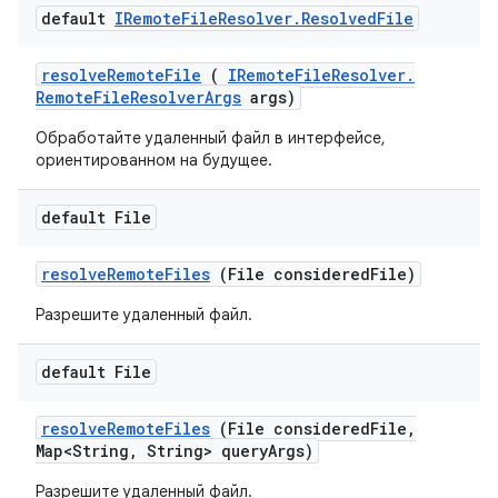
default
IRemote
File
Resolver
.
Resolved
File
resolve
Remote
File
(
IRemote
File
Resolver
.
Remote
File
Resolver
Args
args)
Обработайте удаленный файл в интерфейсе,
ориентированном на будущее.
default File
resolve
Remote
Files
(File considered
File)
Разрешите удаленный файл.
default File
resolve
Remote
Files
(File considered
File
,
Map<String
,
String> query
Args)
Разрешите удаленный файл.