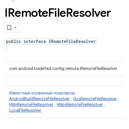
IRemote
File
Resolver
public interface IRemoteFileResolver
com.android.tradefed.config.remote.IRemoteFileResolver
Известные косвенные подклассы
AndroidBuildRemoteFileResolver
,
GcsRemoteFileResolver
,
HttpRemoteFileResolver
,
HttpsRemoteFileResolver
,
LocalFileResolver