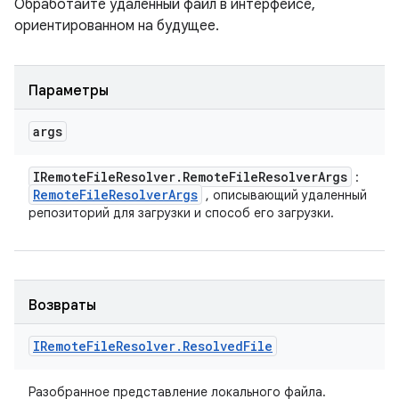
Обработайте удаленный файл в интерфейсе,
ориентированном на будущее.
Параметры
args
IRemote
File
Resolver
.
Remote
File
Resolver
Args
:
Remote
File
Resolver
Args
, описывающий удаленный
репозиторий для загрузки и способ его загрузки.
Возвраты
IRemote
File
Resolver
.
Resolved
File
Разобранное представление локального файла.