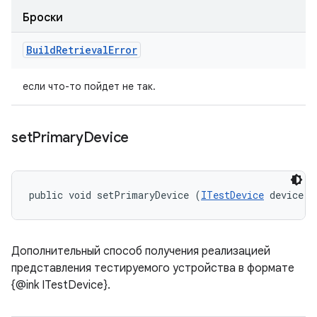
Броски
Build
Retrieval
Error
если что-то пойдет не так.
set
Primary
Device
public void setPrimaryDevice (
ITestDevice
 device)
Дополнительный способ получения реализацией
представления тестируемого устройства в формате
{@ink ITestDevice}.