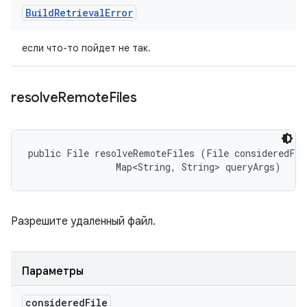
Build
Retrieval
Error
если что-то пойдет не так.
resolve
Remote
Files
public File resolveRemoteFiles (File consideredFile
                Map<String, String> queryArgs)
Разрешите удаленный файл.
Параметры
considered
File