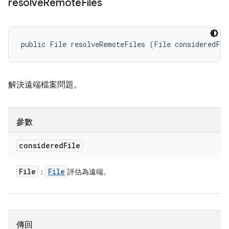
resolve
Remote
Files
public File resolveRemoteFiles (File consideredFil
解決遠端檔案問題。
參數
considered
File
File
File
：
評估為遠端。
傳回