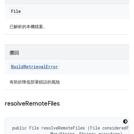
File
已解析的本機檔案。
擲回
Build
Retrieval
Error
有助於降低部署錯誤的風險
resolve
Remote
Files
public File resolveRemoteFiles (File consideredFile
                Map<String, String> queryArgs)