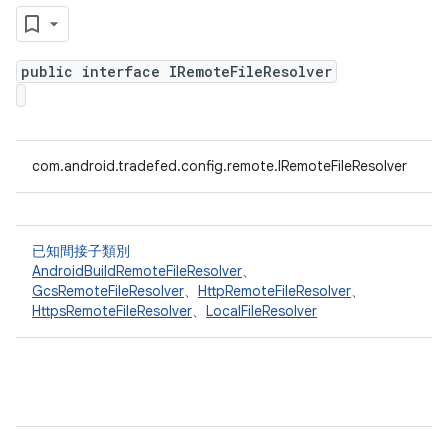
public interface IRemoteFileResolver
com.android.tradefed.config.remote.IRemoteFileResolver
已知間接子類別
AndroidBuildRemoteFileResolver
、
GcsRemoteFileResolver
、
HttpRemoteFileResolver
、
HttpsRemoteFileResolver
、
LocalFileResolver