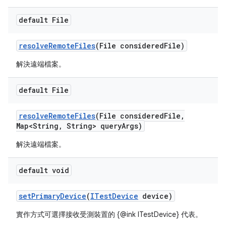
default File
resolve
Remote
Files
(File considered
File)
解決遠端檔案。
default File
resolve
Remote
Files
(File considered
File
,
Map<String
,
String> query
Args)
解決遠端檔案。
default void
set
Primary
Device
(
ITest
Device
device)
實作方式可選擇接收受測裝置的 {@ink ITestDevice} 代表。