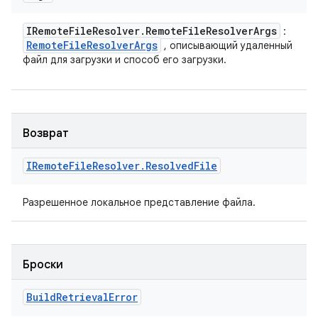
IRemote
File
Resolver
.
Remote
File
Resolver
Args
:
Remote
File
Resolver
Args
, описывающий удаленный
файл для загрузки и способ его загрузки.
Возврат
IRemote
File
Resolver
.
Resolved
File
Разрешенное локальное представление файла.
Броски
Build
Retrieval
Error