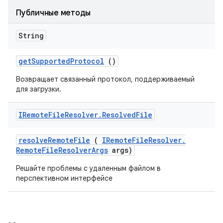
Публичные методы
String
get
Supported
Protocol
()
Возвращает связанный протокол, поддерживаемый
для загрузки.
IRemote
File
Resolver
.
Resolved
File
resolve
Remote
File
(
IRemote
File
Resolver
.
Remote
File
Resolver
Args
args)
Решайте проблемы с удаленным файлом в
перспективном интерфейсе