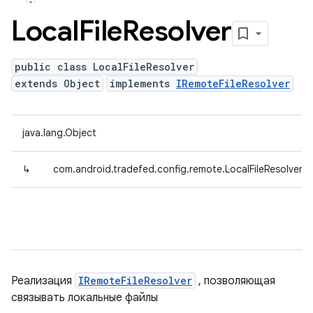
Local
File
Resolver
public class LocalFileResolver
extends Object
implements
IRemoteFileResolver
java.lang.Object
↳
com.android.tradefed.config.remote.LocalFileResolver
Реализация
IRemoteFileResolver
, позволяющая
связывать локальные файлы