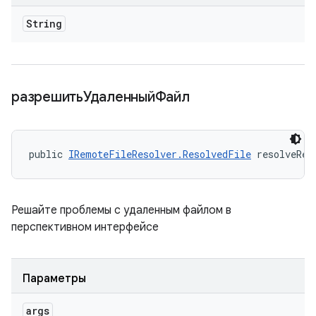
String
разрешитьУдаленныйФайл
public 
IRemoteFileResolver.ResolvedFile
 resolveRem
Решайте проблемы с удаленным файлом в
перспективном интерфейсе
Параметры
args