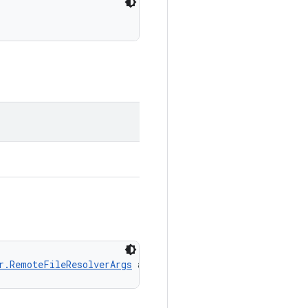
r.RemoteFileResolverArgs
 args)