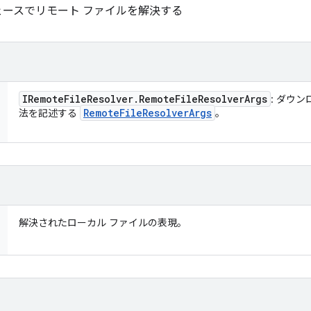
ースでリモート ファイルを解決する
IRemote
File
Resolver
.
Remote
File
Resolver
Args
: ダウ
Remote
File
Resolver
Args
法を記述する
。
解決されたローカル ファイルの表現。