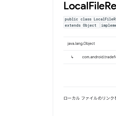
Local
File
Re
public class LocalFileR
extends Object
implem
java.lang.Object
↳
com.android.tradefe
ローカル ファイルのリンク