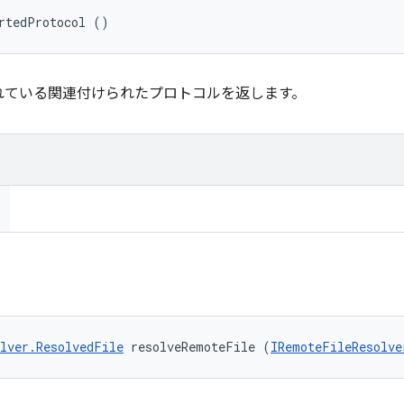
rtedProtocol ()
れている関連付けられたプロトコルを返します。
lver.ResolvedFile
 resolveRemoteFile (
IRemoteFileResolve