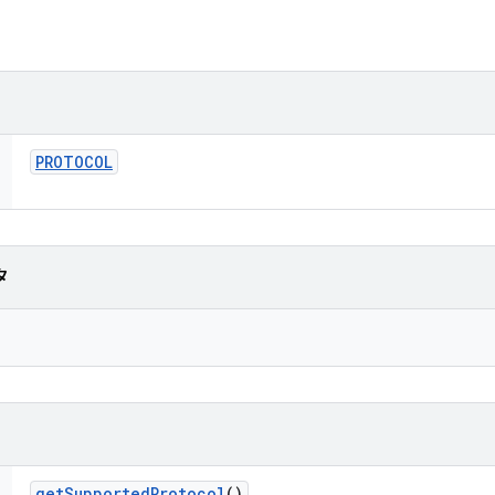
PROTOCOL
タ
get
Supported
Protocol
()