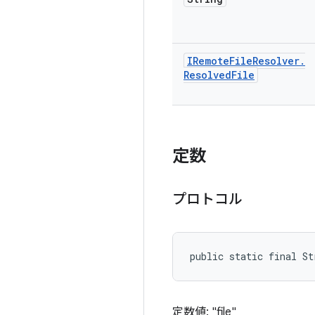
IRemote
File
Resolver
.
Resolved
File
定数
プロトコル
public static final S
定数値: "file"