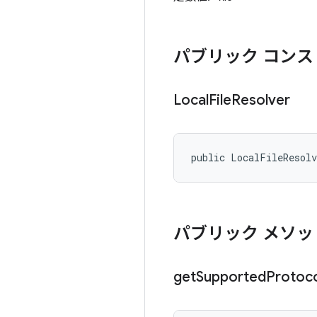
パブリック コンス
Local
File
Resolver
public LocalFileResol
パブリック メソッ
get
Supported
Protoc