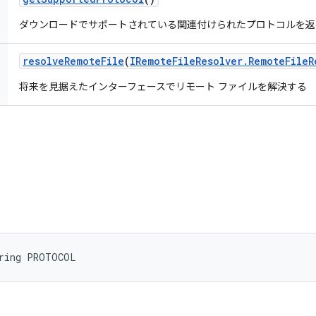
ダウンロードでサポートされている関連付けられたプロトコルを返
resolve
Remote
File
(
IRemote
File
Resolver
.
Remote
File
R
将来を見据えたインターフェースでリモート ファイルを解決する
tring PROTOCOL