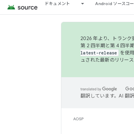
ドキュメント
Android ソース
2026 年より、トラ
第 2 四半期と第 4 四
latest-release
を使用
ュされた最新のリリース
Go
翻訳しています。AI 
AOSP