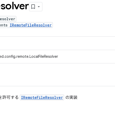
solver
esolver
ents
IRemoteFileResolver
d.config.remote.LocalFileResolver
を許可する
IRemoteFileResolver
の実装