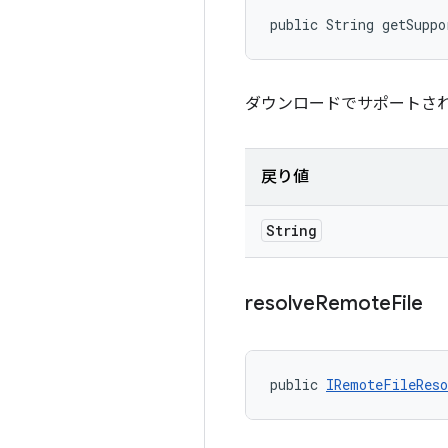
public String getSuppo
ダウンロードでサポートさ
戻り値
String
resolve
Remote
File
public 
IRemoteFileReso