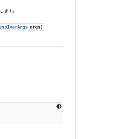
します。
esolver
Args
args)