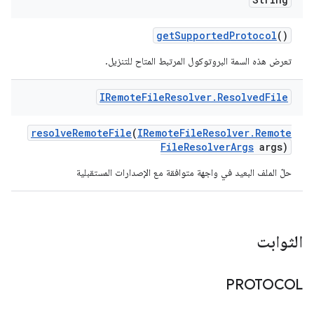
get
Supported
Protocol
()
تعرض هذه السمة البروتوكول المرتبط المتاح للتنزيل.
IRemote
File
Resolver
.
Resolved
File
resolve
Remote
File
(
IRemote
File
Resolver
.
Remote
File
Resolver
Args
args)
حلّ الملف البعيد في واجهة متوافقة مع الإصدارات المستقبلية
الثوابت
PROTOCOL