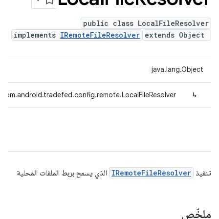
public class LocalFileResolver
implements
IRemoteFileResolver
extends Object
java.lang.Object
com.android.tradefed.config.remote.LocalFileResolver
↳
تنفيذ
IRemoteFileResolver
الذي يسمح بربط الملفات المحلية
ملخّص