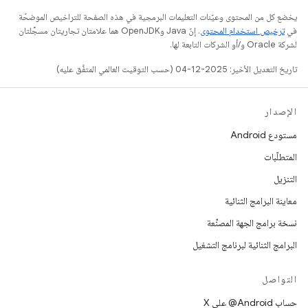
يخضع كل من المحتوى وعيّنات التعليمات البرمجية في هذه الصفحة للتراخيص الموضحّة
في
ترخيص استخدام المحتوى
. إنّ Java وOpenJDK هما علامتان تجاريتان مسجَّلتان
لشركة Oracle و/أو الشركات التابعة لها.
تاريخ التعديل الأخير: 2025-12-04 (حسب التوقيت العالمي المتفَّق عليه)
الإصدار
مستودع Android
المتطلّبات
التنزيل
معاينة البرامج الثنائية
نسخة برامج الجهة المصنِّعة
البرامج الثنائية لبرنامج التشغيل
التواصل
حساب ‎@Android على X