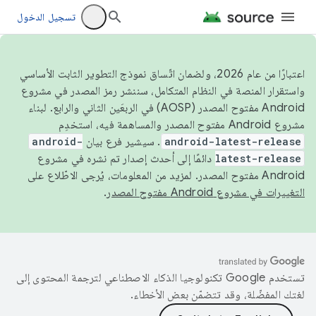
تسجيل الدخول
اعتبارًا من عام 2026، ولضمان اتّساق نموذج التطوير الثابت الأساسي
واستقرار المنصة في النظام المتكامل، سننشر رمز المصدر في مشروع
Android مفتوح المصدر (AOSP) في الربعَين الثاني والرابع. لبناء
مشروع Android مفتوح المصدر والمساهمة فيه، استخدِم
android-latest-release
. سيشير فرع بيان
android-
latest-release
دائمًا إلى أحدث إصدار تم نشره في مشروع
Android مفتوح المصدر. لمزيد من المعلومات، يُرجى الاطّلاع على
التغييرات في مشروع Android مفتوح المصدر
.
تستخدم Google تكنولوجيا الذكاء الاصطناعي لترجمة المحتوى إلى
لغتك المفضّلة، وقد تتضمّن بعض الأخطاء.