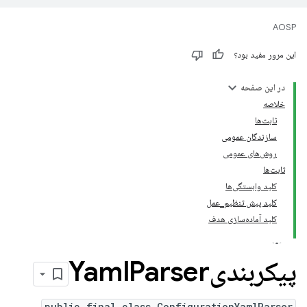
AOSP
این مرور مفید بود؟
در این صفحه
خلاصه
ثابت‌ها
سازندگان عمومی
روش‌های عمومی
ثابت‌ها
کلید وابستگی‌ها
کلید پیش تنظیم_عمل
کلید آماده‌سازی هدف
پیکربندیYaml
Parser
public final class ConfigurationYamlParser