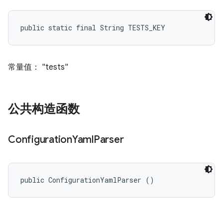
public static final String TESTS_KEY
常量值： "tests"
公共构造函数
Configuration
Yaml
Parser
public ConfigurationYamlParser ()