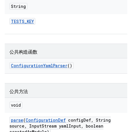
String
TESTS
_
KEY
公共构造函数
Configuration
Yaml
Parser
()
公共方法
void
parse
(
Configuration
Def
config
Def
,
String
source
,
Input
Stream yaml
Input
,
boolean
created
As
Module)