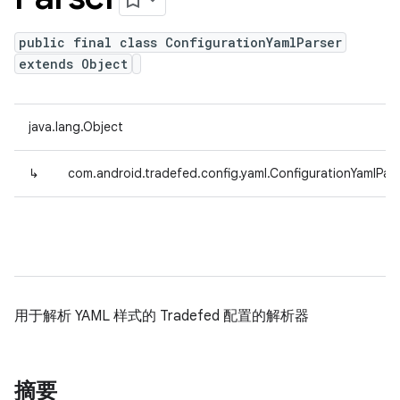
public final class ConfigurationYamlParser
extends Object
java.lang.Object
↳
com.android.tradefed.config.yaml.ConfigurationYamlPar
用于解析 YAML 样式的 Tradefed 配置的解析器
摘要