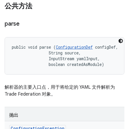
公共方法
parse
public void parse (
ConfigurationDef
 configDef, 

                String source, 

                InputStream yamlInput, 

                boolean createdAsModule)
解析器的主要入口点，用于将给定的 YAML 文件解析为
Trade Federation 对象。
抛出
Configuration
Exception