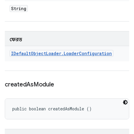
String
ফেরত
IDefault
Object
Loader
.
Loader
Configuration
created
As
Module
public boolean createdAsModule ()