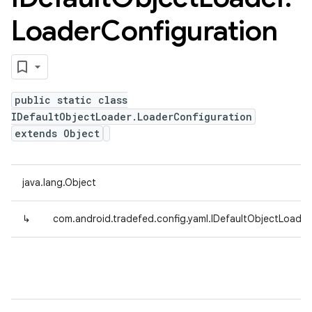
Loader
Configuration
public static class
IDefaultObjectLoader.LoaderConfiguration
extends Object
java.lang.Object
↳
com.android.tradefed.config.yaml.IDefaultObjectLoader