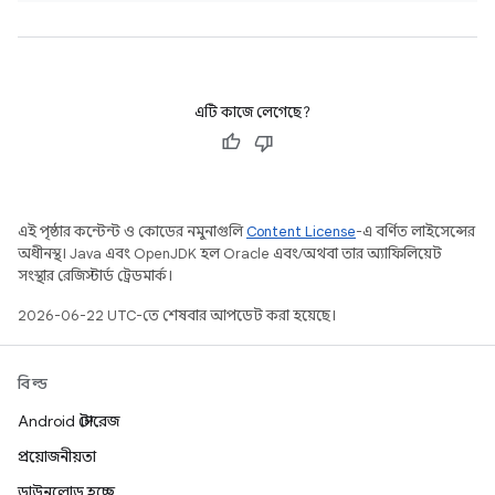
এটি কাজে লেগেছে?
এই পৃষ্ঠার কন্টেন্ট ও কোডের নমুনাগুলি
Content License
-এ বর্ণিত লাইসেন্সের
অধীনস্থ। Java এবং OpenJDK হল Oracle এবং/অথবা তার অ্যাফিলিয়েট
সংস্থার রেজিস্টার্ড ট্রেডমার্ক।
2026-06-22 UTC-তে শেষবার আপডেট করা হয়েছে।
বিল্ড
Android স্টোরেজ
প্রয়োজনীয়তা
ডাউনলোড হচ্ছে