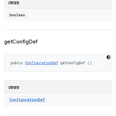
ফেরত
boolean
get
Config
Def
public 
ConfigurationDef
 getConfigDef ()
ফেরত
Configuration
Def