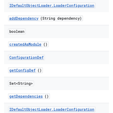
IDefault
Object
Loader
.
Loader
Configuration
add
Dependency
(String dependency)
boolean
created
As
Module
()
Configuration
Def
get
Config
Def
()
Set<String>
get
Dependencies
()
IDefault
Object
Loader
.
Loader
Configuration