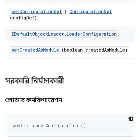
set
Configuration
Def
(
Configuration
Def
config
Def)
IDefault
Object
Loader
.
Loader
Configuration
set
Created
As
Module
(boolean created
As
Module)
সরকারি নির্মাণকারী
লোডার কনফিগারেশন
public LoaderConfiguration ()