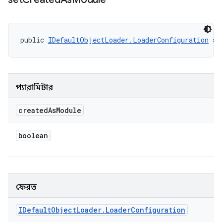
public 
IDefaultObjectLoader.LoaderConfiguration
 se
প্যারামিটার
created
As
Module
boolean
ফেরত
IDefault
Object
Loader
.
Loader
Configuration