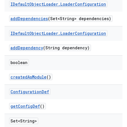
IDefault
Object
Loader
.
Loader
Configuration
add
Dependencies
(Set<String> dependencies)
IDefault
Object
Loader
.
Loader
Configuration
add
Dependency
(String dependency)
boolean
created
As
Module
()
Configuration
Def
get
Config
Def
()
Set<String>