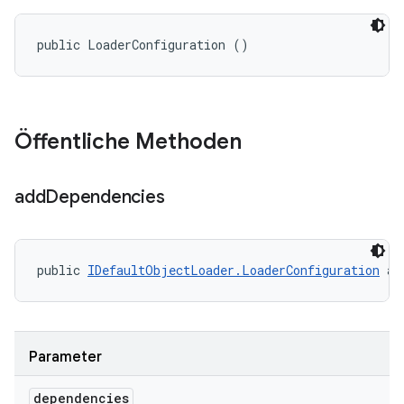
public LoaderConfiguration ()
Öffentliche Methoden
add
Dependencies
public 
IDefaultObjectLoader.LoaderConfiguration
 ad
Parameter
dependencies