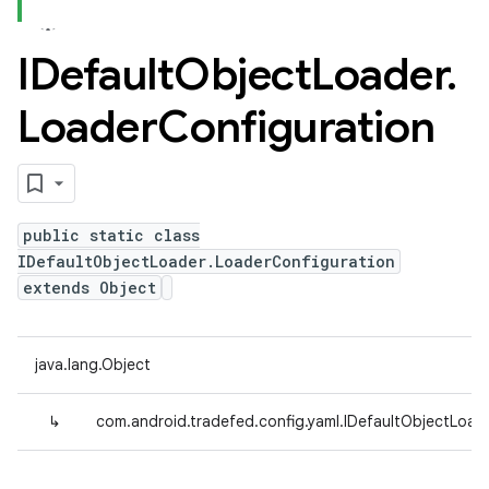
IDefault
Object
Loader
.
Loader
Configuration
public static class
IDefaultObjectLoader.LoaderConfiguration
extends Object
java.lang.Object
↳
com.android.tradefed.config.yaml.IDefaultObjectLoad