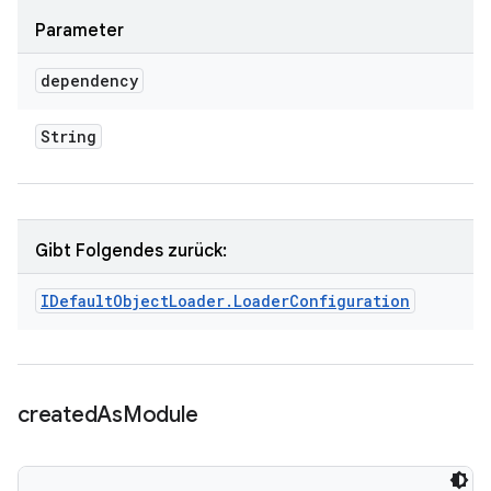
Parameter
dependency
String
Gibt Folgendes zurück:
IDefault
Object
Loader
.
Loader
Configuration
created
As
Module