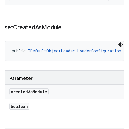
set
Created
As
Module
public 
IDefaultObjectLoader.LoaderConfiguration
 se
Parameter
created
As
Module
boolean