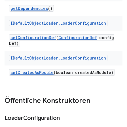
get
Dependencies
()
IDefault
Object
Loader
.
Loader
Configuration
set
Configuration
Def
(
Configuration
Def
config
Def)
IDefault
Object
Loader
.
Loader
Configuration
set
Created
As
Module
(boolean created
As
Module)
Öffentliche Konstruktoren
Loader
Configuration