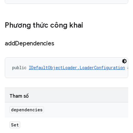
Phương thức công khai
add
Dependencies
public 
IDefaultObjectLoader.LoaderConfiguration
 ad
Tham số
dependencies
Set