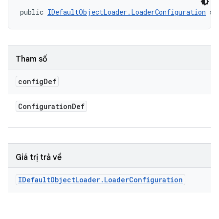
public 
IDefaultObjectLoader.LoaderConfiguration
 se
Tham số
config
Def
Configuration
Def
Giá trị trả về
IDefault
Object
Loader
.
Loader
Configuration