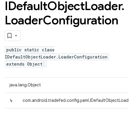
IDefault
Object
Loader
.
Loader
Configuration
public static class
IDefaultObjectLoader.LoaderConfiguration
extends Object
java.lang.Object
↳
com.android.tradefed.config.yaml.IDefaultObjectLoader