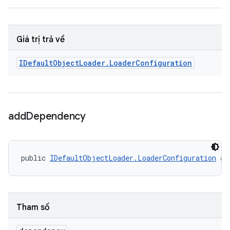
Giá trị trả về
IDefault
Object
Loader
.
Loader
Configuration
add
Dependency
public 
IDefaultObjectLoader.LoaderConfiguration
 ad
Tham số