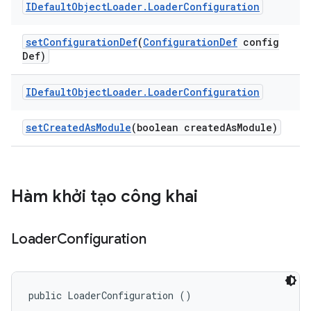
IDefault
Object
Loader
.
Loader
Configuration
set
Configuration
Def
(
Configuration
Def
config
Def)
IDefault
Object
Loader
.
Loader
Configuration
set
Created
As
Module
(boolean created
As
Module)
Hàm khởi tạo công khai
Loader
Configuration
public LoaderConfiguration ()