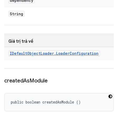
dependency
String
Giá trị trả về
IDefault
Object
Loader
.
Loader
Configuration
created
As
Module
public boolean createdAsModule ()