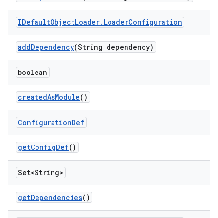
IDefault
Object
Loader
.
Loader
Configuration
add
Dependency
(String dependency)
boolean
created
As
Module
()
Configuration
Def
get
Config
Def
()
Set<String>
get
Dependencies
()