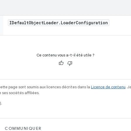
IDefault
Object
Loader
.
Loader
Configuration
Ce contenu vous a-t-il été utile ?
ette page sont soumis aux licences décrites dans la
Licence de contenu
. 
ses sociétés affiliées.
).
COMMUNIQUER