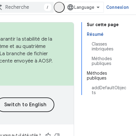
/
Connexion
Sur cette page
Résumé
antir la stabilité de la
Classes
ème et au quatrième
imbriquées
 La branche de fichier
Méthodes
récente envoyée à AOSP.
publiques
Méthodes
publiques
addDefaultObjec
ts
 vous a-t-il été utile ?