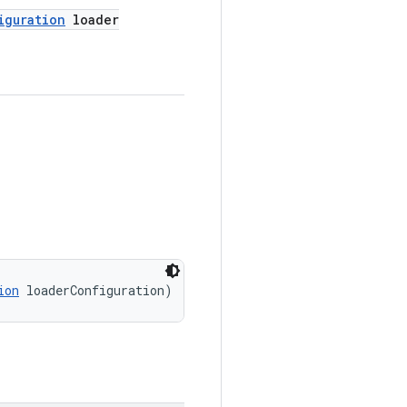
iguration
loader
ion
 loaderConfiguration)