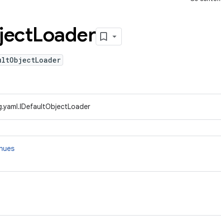
ject
Loader
ultObjectLoader
g.yaml.IDefaultObjectLoader
nnues