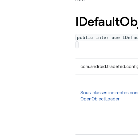
IDefault
Ob
public interface IDefa
com.android.tradefed.confi
Sous-classes indirectes co
OpenObjectLoader