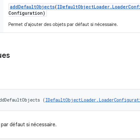
add
Default
Objects
(
IDefault
Object
Loader
.
Loader
Conf
Configuration)
Permet d'ajouter des objets par défaut si nécessaire.
ues
ddDefaultObjects (
IDefaultObjectLoader.LoaderConfigurat
par défaut si nécessaire.