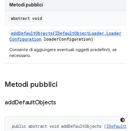
Metodi pubblici
abstract void
add
Default
Objects
(
IDefault
Object
Loader
.
Loader
Configuration
loader
Configuration)
Consente di aggiungere eventuali oggetti predefiniti, se
necessario.
Metodi pubblici
add
Default
Objects
public abstract void addDefaultObjects (
IDefaultOb