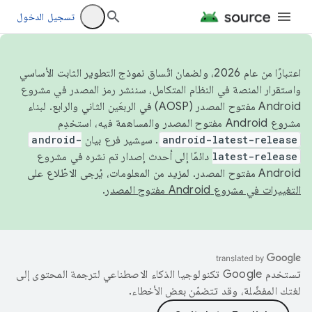
تسجيل الدخول
اعتبارًا من عام 2026، ولضمان اتّساق نموذج التطوير الثابت الأساسي
واستقرار المنصة في النظام المتكامل، سننشر رمز المصدر في مشروع
Android مفتوح المصدر (AOSP) في الربعَين الثاني والرابع. لبناء
مشروع Android مفتوح المصدر والمساهمة فيه، استخدِم
android-latest-release
. سيشير فرع بيان
android-
latest-release
دائمًا إلى أحدث إصدار تم نشره في مشروع
Android مفتوح المصدر. لمزيد من المعلومات، يُرجى الاطّلاع على
التغييرات في مشروع Android مفتوح المصدر
.
تستخدم Google تكنولوجيا الذكاء الاصطناعي لترجمة المحتوى إلى
لغتك المفضّلة، وقد تتضمّن بعض الأخطاء.