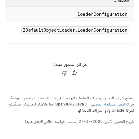
المعلمات
loader
Configuration
IDefault
Object
Loader
.
Loader
Configuration
هل كان المحتوى مفيدًا؟
يخضع كل من المحتوى وعيّنات التعليمات البرمجية في هذه الصفحة للتراخيص الموضحّة
في
ترخيص استخدام المحتوى
. إنّ Java وOpenJDK هما علامتان تجاريتان مسجَّلتان
لشركة Oracle و/أو الشركات التابعة لها.
تاريخ التعديل الأخير: 2025-07-27 (حسب التوقيت العالمي المتفَّق عليه)