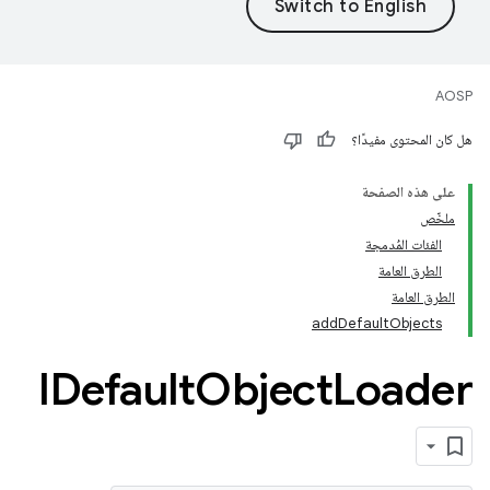
AOSP
هل كان المحتوى مفيدًا؟
على هذه الصفحة
ملخّص
الفئات المُدمجة
الطرق العامة
الطرق العامة
addDefaultObjects
IDefault
Object
Loader