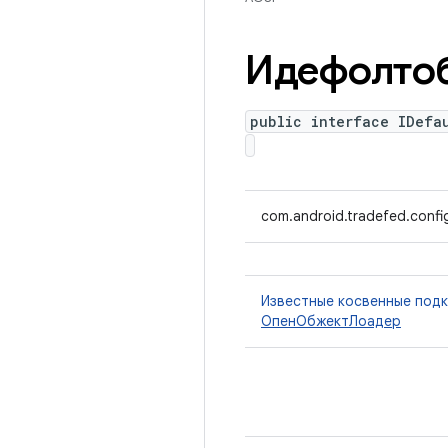
Идефолто
public interface IDefa
com.android.tradefed.confi
Известные косвенные под
ОпенОбжектЛоадер