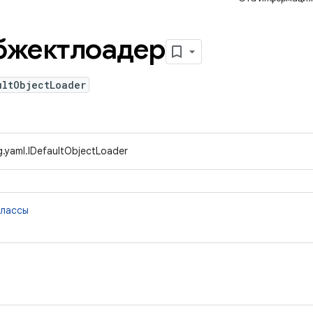
бжектлоадер
ultObjectLoader
g.yaml.IDefaultObjectLoader
классы