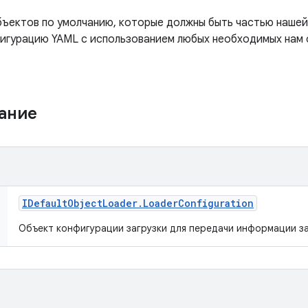
бъектов по умолчанию, которые должны быть частью нашей
игурацию YAML с использованием любых необходимых нам 
жание
IDefault
Object
Loader
.
Loader
Configuration
Объект конфигурации загрузки для передачи информации за