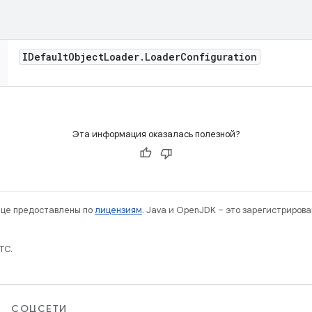
IDefault
Object
Loader
.
Loader
Configuration
Эта информация оказалась полезной?
нице предоставлены по
лицензиям
. Java и OpenJDK – это зарегистриров
TC.
СОЦСЕТИ