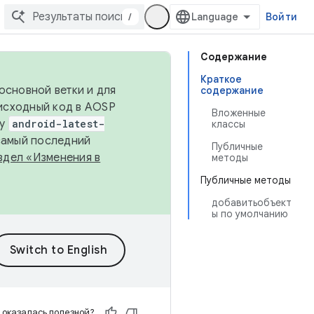
/
Войти
Содержание
Краткое
основной ветки и для
содержание
исходный код в AOSP
Вложенные
ку
android-latest-
классы
 самый последний
Публичные
здел «Изменения в
методы
Публичные методы
добавитьобъект
ы по умолчанию
 оказалась полезной?