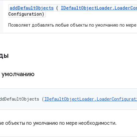
add
Default
Objects
(
IDefault
Object
Loader
.
Loader
Co
Configuration)
Позволяет добавлять любые объекты по умолчанию по мере
оды
о умолчанию
ddDefaultObjects (
IDefaultObjectLoader.LoaderConfigurat
ые объекты по умолчанию по мере необходимости.