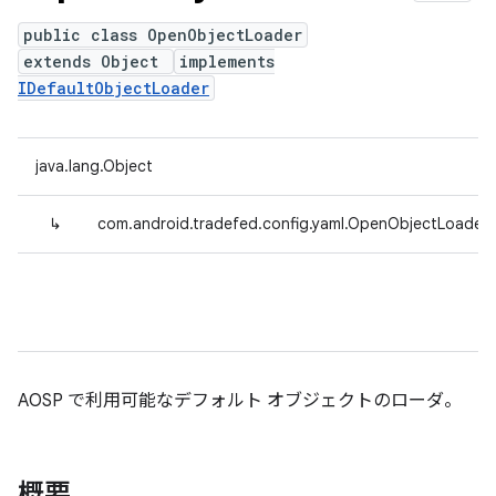
public class OpenObjectLoader
extends Object
implements
IDefaultObjectLoader
java.lang.Object
↳
com.android.tradefed.config.yaml.OpenObjectLoader
AOSP で利用可能なデフォルト オブジェクトのローダ。
概要