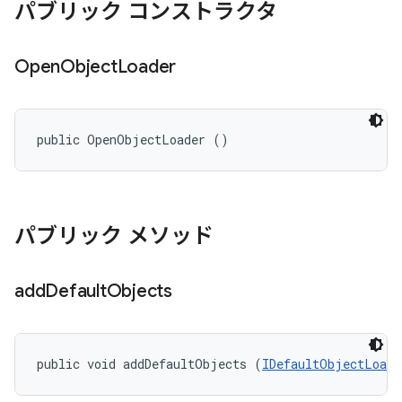
パブリック コンストラクタ
Open
Object
Loader
public OpenObjectLoader ()
パブリック メソッド
add
Default
Objects
public void addDefaultObjects (
IDefaultObjectLoade