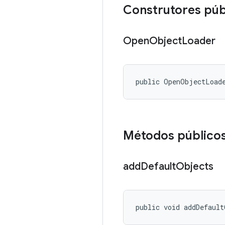
Construtores púb
Open
Object
Loader
public OpenObjectLoad
Métodos público
add
Default
Objects
public void addDefaul