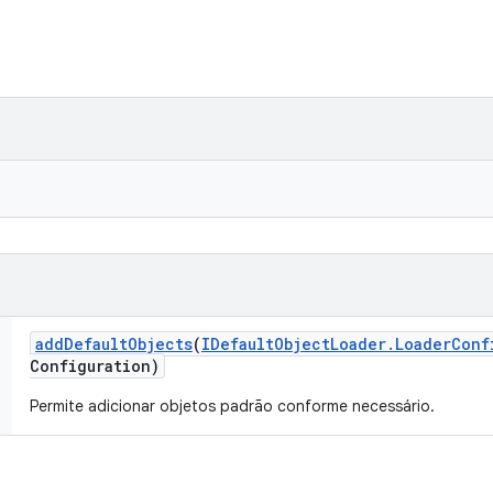
add
Default
Objects
(
IDefault
Object
Loader
.
Loader
Conf
Configuration)
Permite adicionar objetos padrão conforme necessário.