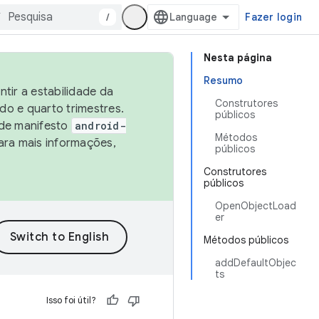
/
Fazer login
Nesta página
Resumo
tir a estabilidade da
Construtores
o e quarto trimestres.
públicos
 de manifesto
android-
Métodos
ara mais informações,
públicos
Construtores
públicos
OpenObjectLoad
er
Métodos públicos
addDefaultObjec
ts
Isso foi útil?