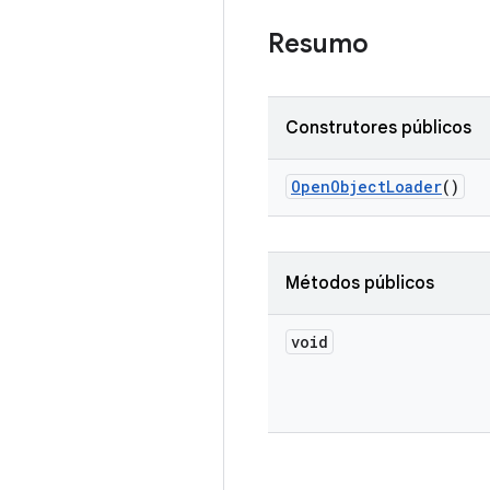
Resumo
Construtores públicos
Open
Object
Loader
()
Métodos públicos
void