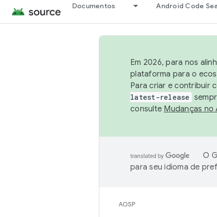
Documentos
Android Code Se
Em 2026, para nos alin
plataforma para o ecos
Para criar e contribuir
latest-release
sempre
consulte
Mudanças no
O G
para seu idioma de pre
AOSP