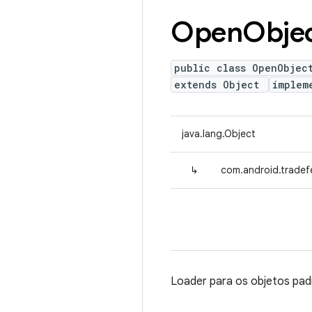
Open
Obje
public class OpenObjec
extends Object
implem
java.lang.Object
↳
com.android.tradef
Loader para os objetos pad