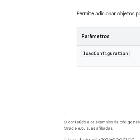
Permite adicionar objetos 
Parâmetros
load
Configuration
O conteúdo e os exemplos de código nest
Oracle e/ou suas afiliadas.
Última atualização 2025-07-27 UTC.