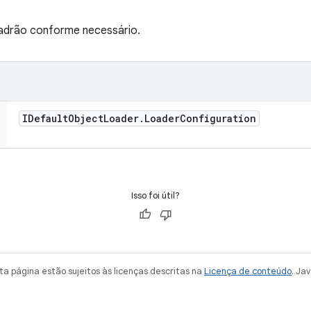
padrão conforme necessário.
IDefault
Object
Loader
.
Loader
Configuration
Isso foi útil?
a página estão sujeitos às licenças descritas na
Licença de conteúdo
. Ja