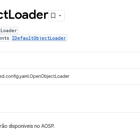
ct
Loader
tLoader
ents
IDefaultObjectLoader
ed.config.yaml.OpenObjectLoader
rão disponíveis no AOSP.