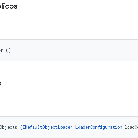
licos
er ()
s
tObjects (
IDefaultObjectLoader.LoaderConfiguration
 loadC