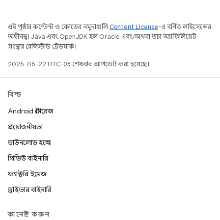
এই পৃষ্ঠার কন্টেন্ট ও কোডের নমুনাগুলি
Content License
-এ বর্ণিত লাইসেন্সের
অধীনস্থ। Java এবং OpenJDK হল Oracle এবং/অথবা তার অ্যাফিলিয়েট
সংস্থার রেজিস্টার্ড ট্রেডমার্ক।
2026-06-22 UTC-তে শেষবার আপডেট করা হয়েছে।
বিল্ড
Android স্টোরেজ
প্রয়োজনীয়তা
ডাউনলোড হচ্ছে
প্রিভিউ বাইনারি
ফ্যাক্টরি ইমেজ
ড্রাইভার বাইনারি
কানেক্ট করুন