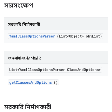
সারসংক্ষেপ
সরকারি নির্মাণকারী
Yaml
Class
Options
Parser
(List<Object> obj
List)
জনসাধারণের পদ্ধতি
List<Yaml
Class
Options
Parser
.
Class
And
Options>
get
Classes
And
Options
()
সরকারি নির্মাণকারী