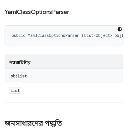
Yaml
Class
Options
Parser
public YamlClassOptionsParser (List<Object> objLi
প্যারামিটার
obj
List
List
জনসাধারণের পদ্ধতি