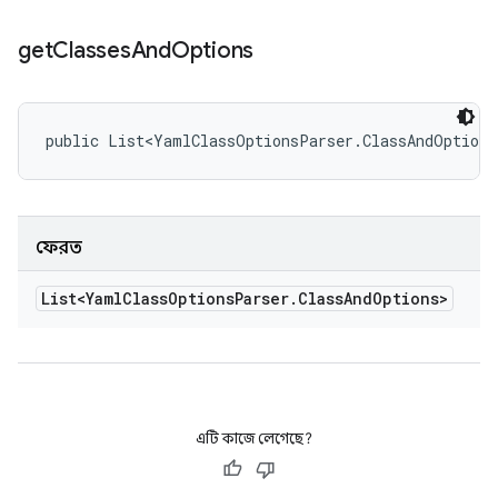
get
Classes
And
Options
public List<YamlClassOptionsParser.ClassAndOptions
ফেরত
List<Yaml
Class
Options
Parser
.
Class
And
Options>
এটি কাজে লেগেছে?