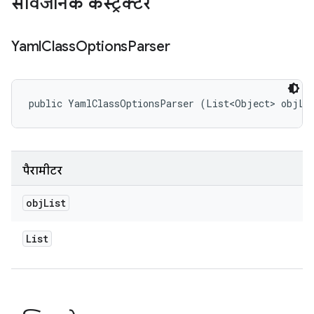
सार्वजनिक कंस्ट्रक्टर
Yaml
Class
Options
Parser
public YamlClassOptionsParser (List<Object> objLi
पैरामीटर
obj
List
List