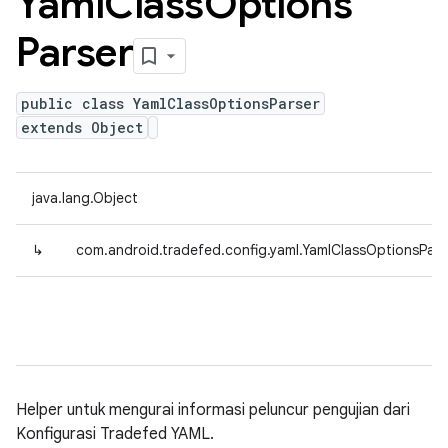
Yaml
Class
Options
Parser
public class YamlClassOptionsParser
extends Object
java.lang.Object
↳
com.android.tradefed.config.yaml.YamlClassOptionsPars
Helper untuk mengurai informasi peluncur pengujian dari
Konfigurasi Tradefed YAML.