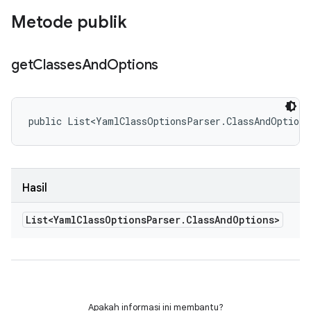
Metode publik
get
Classes
And
Options
public List<YamlClassOptionsParser.ClassAndOptions
Hasil
List<Yaml
Class
Options
Parser
.
Class
And
Options>
Apakah informasi ini membantu?