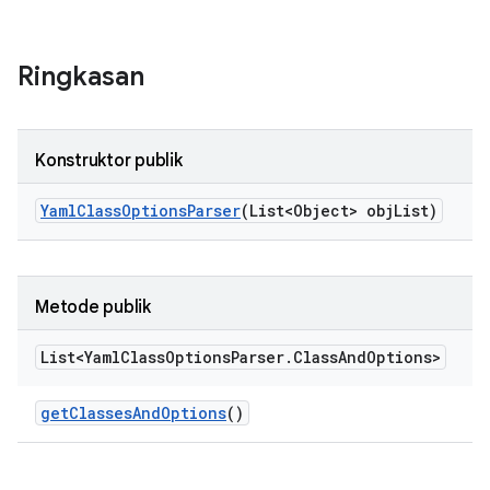
Ringkasan
Konstruktor publik
Yaml
Class
Options
Parser
(List<Object> obj
List)
Metode publik
List<Yaml
Class
Options
Parser
.
Class
And
Options>
get
Classes
And
Options
()