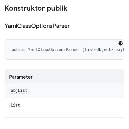
Konstruktor publik
Yaml
Class
Options
Parser
public YamlClassOptionsParser (List<Object> objLi
Parameter
obj
List
List