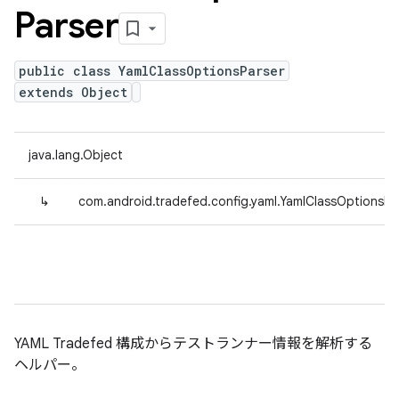
Parser
public class YamlClassOptionsParser
extends Object
java.lang.Object
↳
com.android.tradefed.config.yaml.YamlClassOptionsPa
YAML Tradefed 構成からテストランナー情報を解析する
ヘルパー。