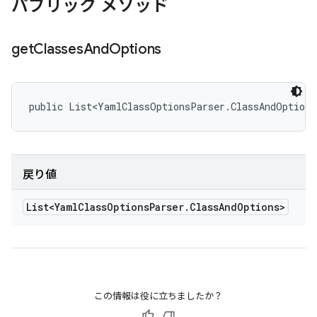
パブリック メソッド
get
Classes
And
Options
public List<YamlClassOptionsParser.ClassAndOptions
戻り値
List<Yaml
Class
Options
Parser
.
Class
And
Options>
この情報は役に立ちましたか？