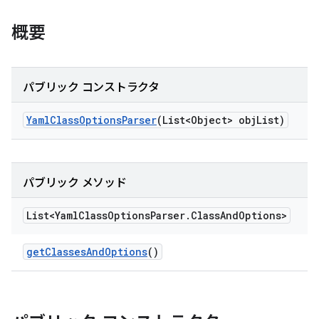
概要
パブリック コンストラクタ
Yaml
Class
Options
Parser
(List<Object> obj
List)
パブリック メソッド
List<Yaml
Class
Options
Parser
.
Class
And
Options>
get
Classes
And
Options
()