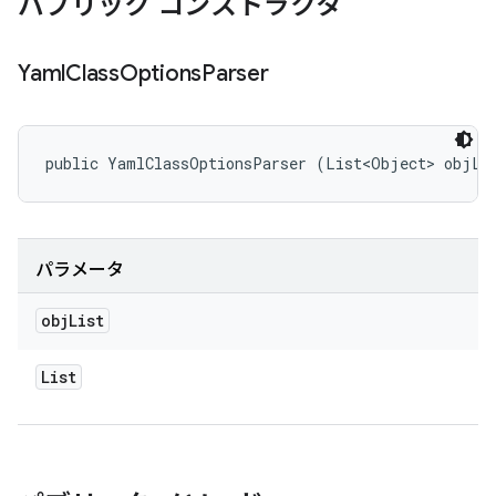
パブリック コンストラクタ
Yaml
Class
Options
Parser
public YamlClassOptionsParser (List<Object> objLi
パラメータ
obj
List
List