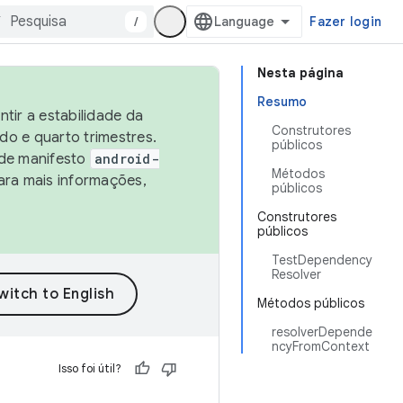
/
Fazer login
Nesta página
Resumo
tir a estabilidade da
Construtores
o e quarto trimestres.
públicos
 de manifesto
android-
Métodos
ara mais informações,
públicos
Construtores
públicos
TestDependency
Resolver
Métodos públicos
resolverDepende
ncyFromContext
Isso foi útil?