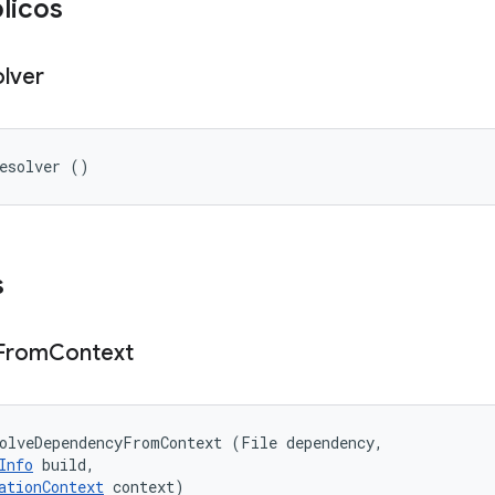
licos
lver
Resolver ()
s
From
Context
olveDependencyFromContext (File dependency, 

Info
 build, 

ationContext
 context)