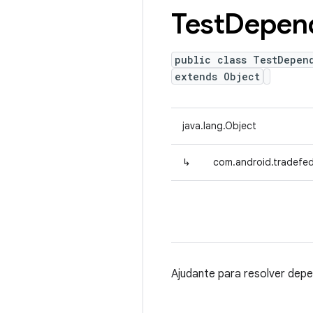
Test
Depen
public class TestDepen
extends Object
java.lang.Object
↳
com.android.tradefe
Ajudante para resolver depe