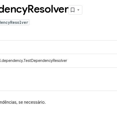
dency
Resolver
dencyResolver
d.dependency.TestDependencyResolver
ndências, se necessário.