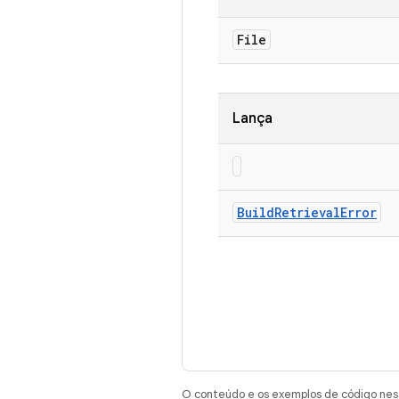
File
Lança
Build
Retrieval
Error
O conteúdo e os exemplos de código nest