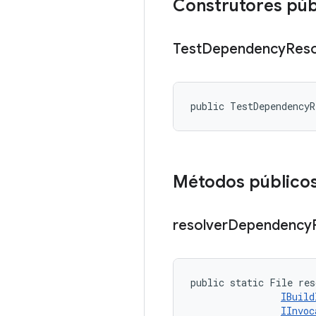
Construtores púb
Test
Dependency
Reso
public TestDependency
Métodos público
resolver
Dependency
public static File res
IBuild
IInvoc