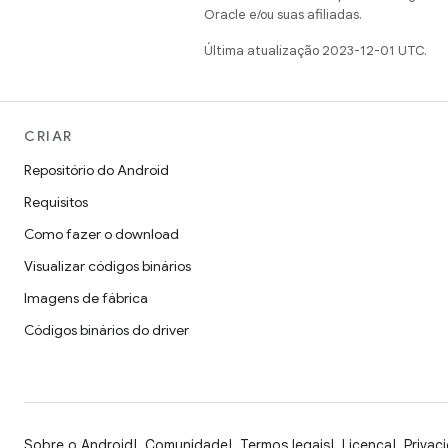
Oracle e/ou suas afiliadas.
Última atualização 2023-12-01 UTC.
CRIAR
Repositório do Android
Requisitos
Como fazer o download
Visualizar códigos binários
Imagens de fábrica
Códigos binários do driver
Sobre o Android
Comunidade
Termos legais
Licença
Privac