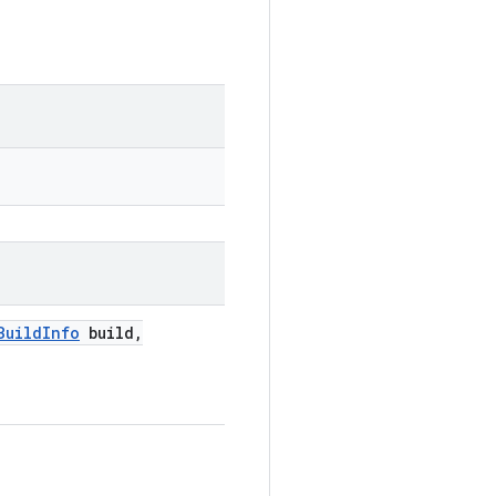
Build
Info
build
,