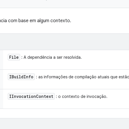
ncia com base em algum contexto.
File
: A dependência a ser resolvida.
IBuild
Info
: as informações de compilação atuais que estão
IInvocation
Context
: o contexto de invocação.