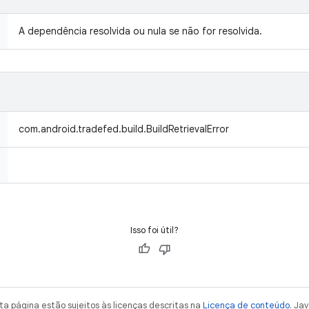
A dependência resolvida ou nula se não for resolvida.
com.android.tradefed.build.BuildRetrievalError
Isso foi útil?
a página estão sujeitos às licenças descritas na
Licença de conteúdo
. Ja