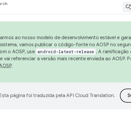
arch
harmos ao nosso modelo de desenvolvimento estável e garan
sistema, vamos publicar o código-fonte no AOSP no segund
 com o AOSP, use
android-latest-release
. A ramificação
 vai referenciar a versão mais recente enviada ao AOSP. P
 AOSP
.
Esta página foi traduzida pela
API Cloud Translation
.