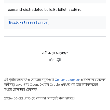
com.android.tradefed.build.BuildRetrievalError
Build
Retrieval
Error
এটি কাজে লেগেছে?
এই পৃষ্ঠার কন্টেন্ট ও কোডের নমুনাগুলি
Content License
-এ বর্ণিত লাইসেন্সের
অধীনস্থ। Java এবং OpenJDK হল Oracle এবং/অথবা তার অ্যাফিলিয়েট
সংস্থার রেজিস্টার্ড ট্রেডমার্ক।
2026-06-22 UTC-তে শেষবার আপডেট করা হয়েছে।