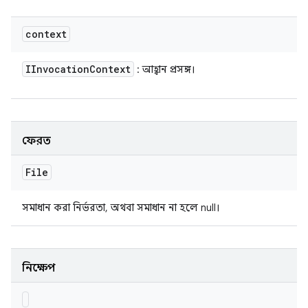
context
IInvocation
Context
: আহ্বান প্রসঙ্গ।
ফেরত
File
সমাধান করা নির্ভরতা, অথবা সমাধান না হলে null।
নিক্ষেপ