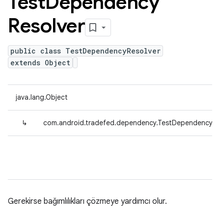
Test
Dependency
Resolver
public class TestDependencyResolver
extends Object
java.lang.Object
↳
com.android.tradefed.dependency.TestDependencyRe
Gerekirse bağımlılıkları çözmeye yardımcı olur.