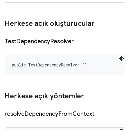
Herkese açık oluşturucular
Test
Dependency
Resolver
public TestDependencyResolver ()
Herkese açık yöntemler
resolve
Dependency
From
Context