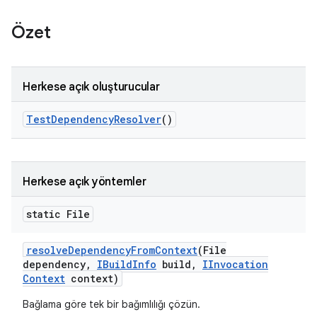
Özet
Herkese açık oluşturucular
Test
Dependency
Resolver
()
Herkese açık yöntemler
static File
resolve
Dependency
From
Context
(File
dependency
,
IBuild
Info
build
,
IInvocation
Context
context)
Bağlama göre tek bir bağımlılığı çözün.