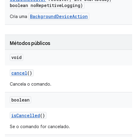
boolean no
Repetitive
Logging)
BackgroundDeviceAction
Cria uma
Métodos públicos
void
cancel
()
Cancela o comando.
boolean
is
Cancelled
()
Se o comando for cancelado.