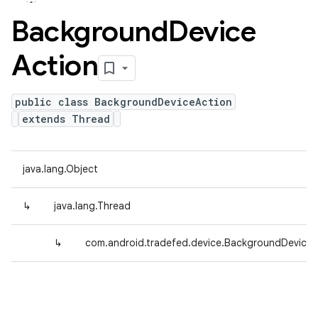
Background
Device
Action
public class BackgroundDeviceAction
extends Thread
java.lang.Object
↳
java.lang.Thread
↳
com.android.tradefed.device.BackgroundDeviceA