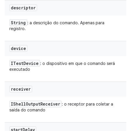
descriptor
String
: a descrição do comando. Apenas para
registro.
device
ITest
Device
: o dispositivo em que o comando será
executado
receiver
IShell
Output
Receiver
: o receptor para coletar a
saída do comando
start
Delay