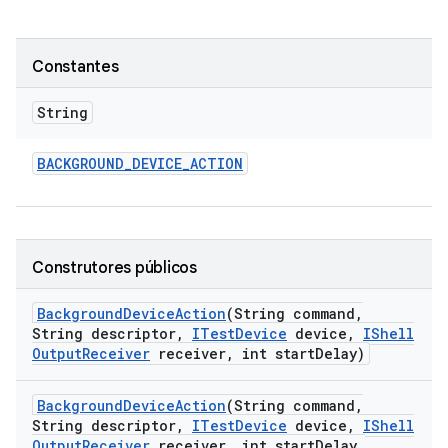
Constantes
String
BACKGROUND
_
DEVICE
_
ACTION
Construtores públicos
Background
Device
Action
(String command
,
String descriptor
,
ITest
Device
device
,
IShell
Output
Receiver
receiver
,
int start
Delay)
Background
Device
Action
(String command
,
String descriptor
,
ITest
Device
device
,
IShell
Output
Receiver
receiver
,
int start
Delay
,