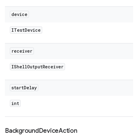
device
ITest
Device
receiver
IShell
Output
Receiver
start
Delay
int
Background
Device
Action