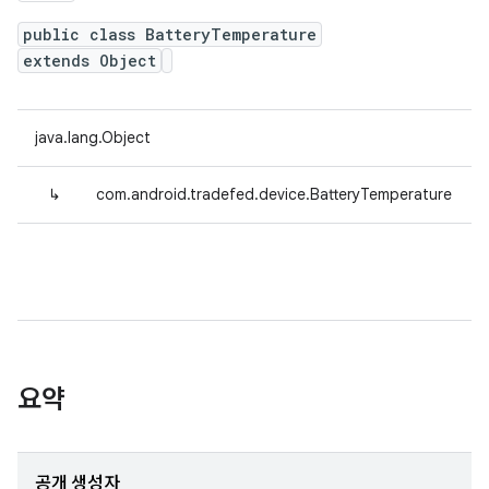
public class BatteryTemperature
extends Object
java.lang.Object
↳
com.android.tradefed.device.BatteryTemperature
요약
공개 생성자