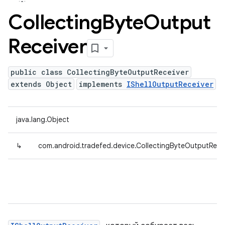
Collecting
Byte
Output
Receiver
public class CollectingByteOutputReceiver
extends Object
implements
IShellOutputReceiver
java.lang.Object
↳
com.android.tradefed.device.CollectingByteOutputRece