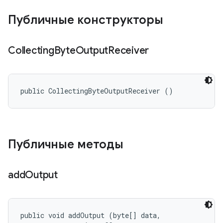
Публичные конструкторы
Collecting
Byte
Output
Receiver
public CollectingByteOutputReceiver ()
Публичные методы
add
Output
public void addOutput (byte[] data, 
