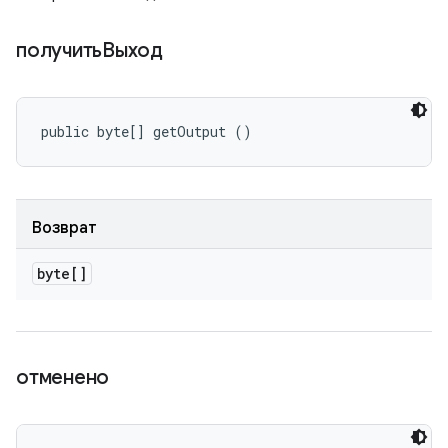
получитьВыход
public byte[] getOutput ()
Возврат
byte[]
отменено