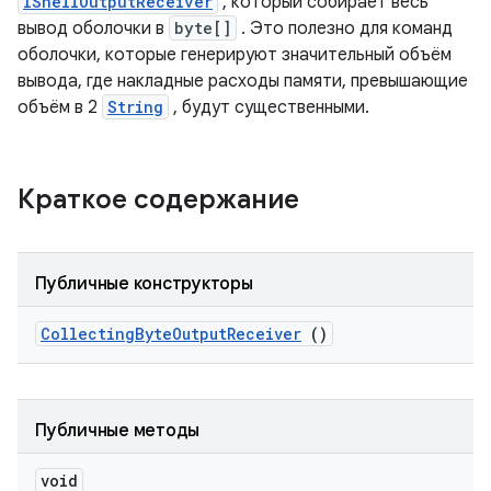
IShellOutputReceiver
, который собирает весь
вывод оболочки в
byte[]
. Это полезно для команд
оболочки, которые генерируют значительный объём
вывода, где накладные расходы памяти, превышающие
объём в 2
String
, будут существенными.
Краткое содержание
Публичные конструкторы
Collecting
Byte
Output
Receiver
()
Публичные методы
void