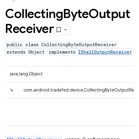
Collecting
Byte
Output
Receiver
public class CollectingByteOutputReceiver
extends Object
implements
IShellOutputReceiver
java.lang.Object
↳
com.android.tradefed.device.CollectingByteOutputRece