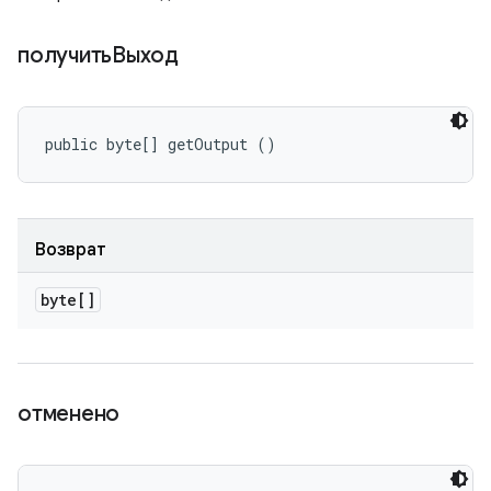
получитьВыход
public byte[] getOutput ()
Возврат
byte[]
отменено