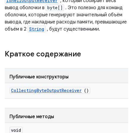
IShellOutputReceiver
, который собирает весь
вывод оболочки в
byte[]
. Это полезно для команд
оболочки, которые генерируют значительный объём
вывода, где накладные расходы памяти, превышающие
объём в 2
String
, будут существенными.
Краткое содержание
Публичные конструкторы
Collecting
Byte
Output
Receiver
()
Публичные методы
void