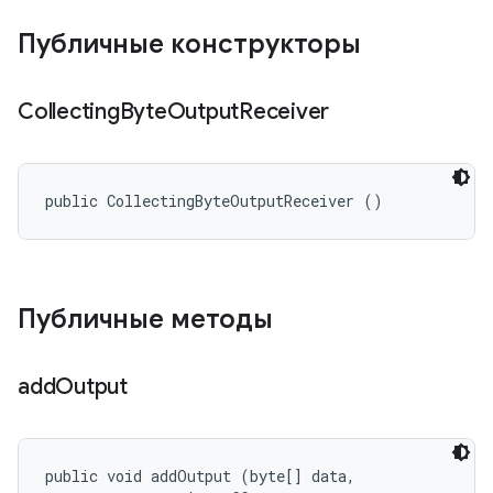
Публичные конструкторы
Collecting
Byte
Output
Receiver
public CollectingByteOutputReceiver ()
Публичные методы
add
Output
public void addOutput (byte[] data, 
