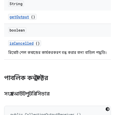
String
get
Output
()
boolean
is
Cancelled
()
রিমোট শেল কমান্ডের কার্যকরকরণ বন্ধ করার জন্য বাতিল পদ্ধতি।
পাবলিক কনস্ট্রাক্টর
সংগ্রহআউটপুটরিসিভার
public CollectingOutputReceiver ()