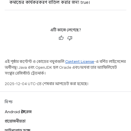
কমান্ডের কার্যকরকরণ বাতিল করার জন্য true।
এটি কাজে লেগেছে?
এই পৃষ্ঠার কন্টেন্ট ও কোডের নমুনাগুলি
Content License
-এ বর্ণিত লাইসেন্সের
অধীনস্থ। Java এবং OpenJDK হল Oracle এবং/অথবা তার অ্যাফিলিয়েট
সংস্থার রেজিস্টার্ড ট্রেডমার্ক।
2025-12-04 UTC-তে শেষবার আপডেট করা হয়েছে।
বিল্ড
Android স্টোরেজ
প্রয়োজনীয়তা
ডাউনলোড হচ্ছে