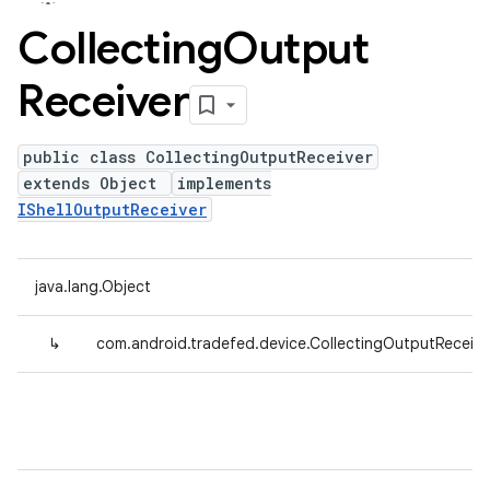
Collecting
Output
Receiver
public class CollectingOutputReceiver
extends Object
implements
IShellOutputReceiver
java.lang.Object
↳
com.android.tradefed.device.CollectingOutputReceive