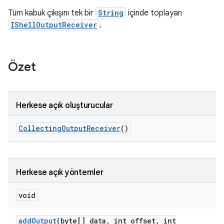
Tüm kabuk çıkışını tek bir
String
içinde toplayan
IShellOutputReceiver
.
Özet
Herkese açık oluşturucular
Collecting
Output
Receiver
()
Herkese açık yöntemler
void
add
Output
(byte[] data
,
int offset
,
int