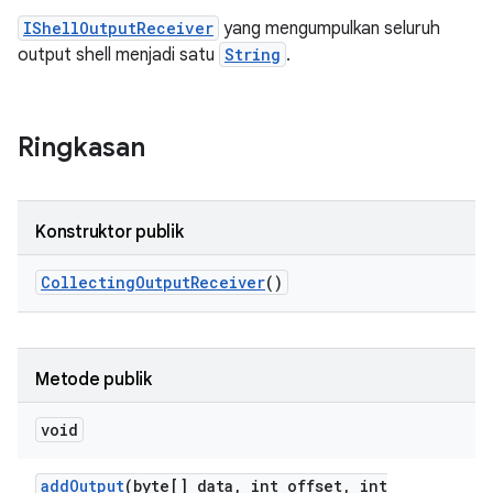
IShellOutputReceiver
yang mengumpulkan seluruh
output shell menjadi satu
String
.
Ringkasan
Konstruktor publik
Collecting
Output
Receiver
()
Metode publik
void
add
Output
(byte[] data
,
int offset
,
int