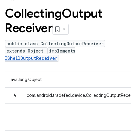
Collecting
Output
Receiver
public class CollectingOutputReceiver
extends Object
implements
IShellOutputReceiver
java.lang.Object
↳
com.android.tradefed.device.CollectingOutputReceive