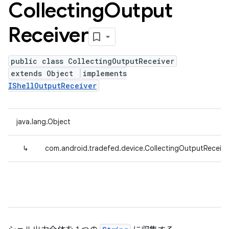
Collecting
Output
Receiver
public class CollectingOutputReceiver
extends Object
implements
IShellOutputReceiver
java.lang.Object
↳
com.android.tradefed.device.CollectingOutputReceive