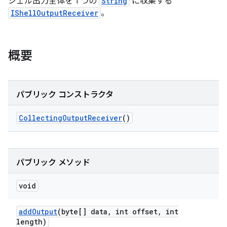
シェル出力全体を 1 つの
String
に収集する
IShellOutputReceiver
。
概要
パブリック コンストラクタ
Collecting
Output
Receiver
()
パブリック メソッド
void
add
Output
(byte[] data
,
int offset
,
int
length)