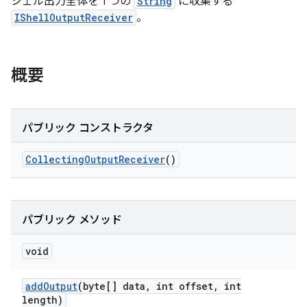
シェル出力全体を 1 つの
String
に収集する
IShellOutputReceiver
。
概要
パブリック コンストラクタ
Collecting
Output
Receiver
()
パブリック メソッド
void
add
Output
(byte[] data
,
int offset
,
int
length)