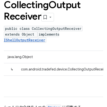
Collecting
Output
Receiver
public class CollectingOutputReceiver
extends Object
implements
IShellOutputReceiver
java.lang.Object
↳
com.android.tradefed.device.CollectingOutputReceive