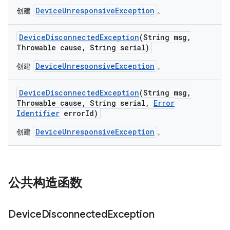
DeviceUnresponsiveException
创建
。
Device
Disconnected
Exception
(String msg
,
Throwable cause
,
String serial)
DeviceUnresponsiveException
创建
。
Device
Disconnected
Exception
(String msg
,
Throwable cause
,
String serial
,
Error
Identifier
error
Id)
DeviceUnresponsiveException
创建
。
公共构造函数
Device
Disconnected
Exception