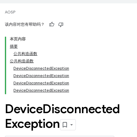
AOSP
该内容对您有帮助吗？
本页内容
摘要
公共构造函数
公共构造函数
DeviceDisconnectedException
DeviceDisconnectedException
DeviceDisconnectedException
DeviceDisconnectedException
Device
Disconnected
Exception