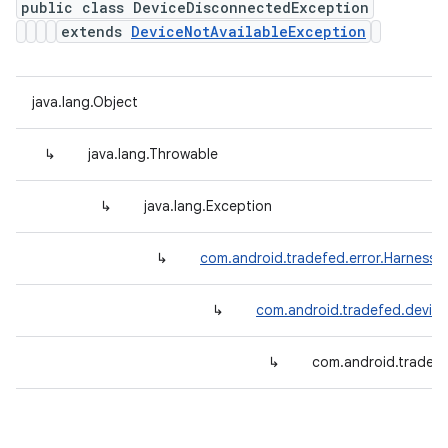
public class DeviceDisconnectedException
extends
DeviceNotAvailableException
java.lang.Object
↳
java.lang.Throwable
↳
java.lang.Exception
↳
com.android.tradefed.error.HarnessE
↳
com.android.tradefed.device
↳
com.android.tradef