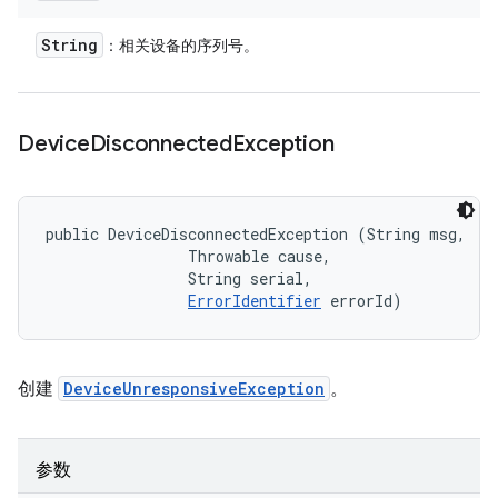
String
：相关设备的序列号。
Device
Disconnected
Exception
public DeviceDisconnectedException (String msg, 

                Throwable cause, 

                String serial, 

ErrorIdentifier
 errorId)
创建
DeviceUnresponsiveException
。
参数