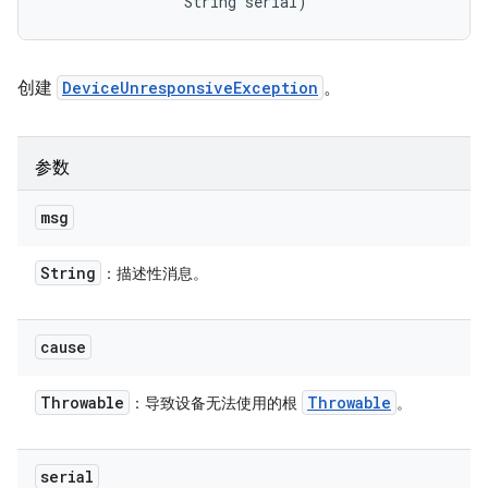
                String serial)
创建
DeviceUnresponsiveException
。
参数
msg
String
：描述性消息。
cause
Throwable
Throwable
：导致设备无法使用的根
。
serial