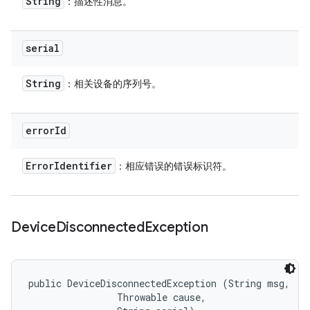
String
：描述性消息。
serial
String
：相关设备的序列号。
error
Id
Error
Identifier
：相应错误的错误标识符。
Device
Disconnected
Exception
public DeviceDisconnectedException (String msg, 

                Throwable cause, 
