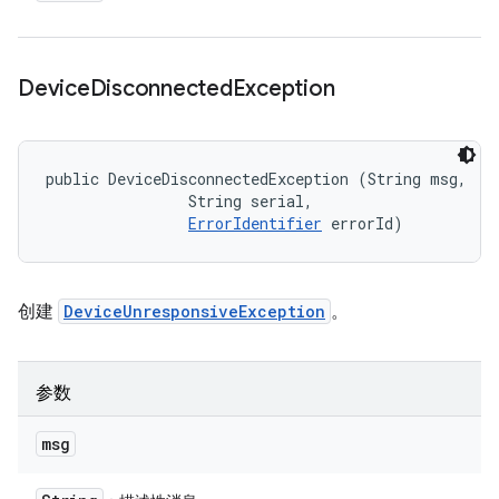
Device
Disconnected
Exception
public DeviceDisconnectedException (String msg, 

                String serial, 

ErrorIdentifier
 errorId)
创建
DeviceUnresponsiveException
。
参数
msg