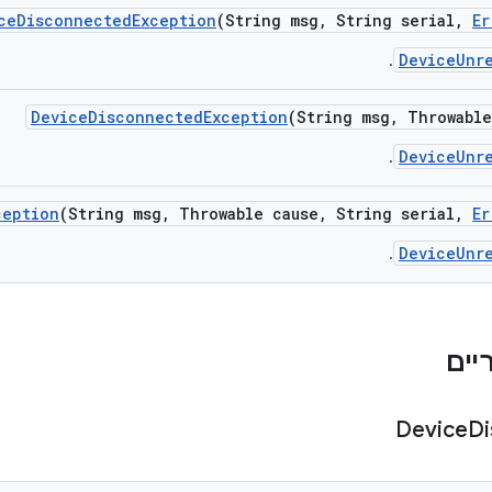
ce
Disconnected
Exception
(String msg
,
String serial
,
Er
DeviceUnr
.
Device
Disconnected
Exception
(String msg
,
Throwable
DeviceUnr
.
ception
(String msg
,
Throwable cause
,
String serial
,
Er
DeviceUnr
.
Device
Di