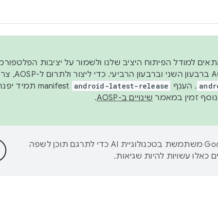
 2026, כדי להתאים למודל הפיתוח היציב שלנו ולשמור על יציבות הפלט
נפרסם קוד מקור ב-AOSP 
andr
. הענף
android-latest-release
manifest תמי
שינויים ב-AOSP
.
‫Google משתמשת בטכנולוגיית AI כדי לתרגם תוכן לשפה
 כאלו עשויות להיות שגיאות.