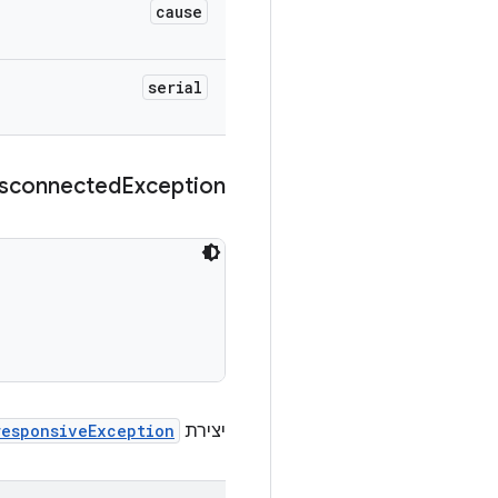
cause
serial
sconnected
Exception
יצירת
responsiveException