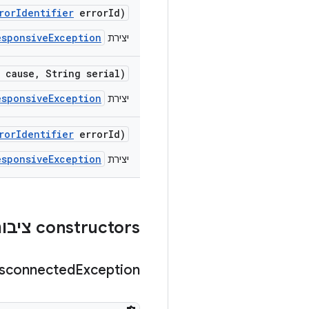
ror
Identifier
error
Id)
esponsiveException
יצירת
 cause
,
String serial)
esponsiveException
יצירת
ror
Identifier
error
Id)
esponsiveException
יצירת
‫constructors ציבוריים
sconnected
Exception