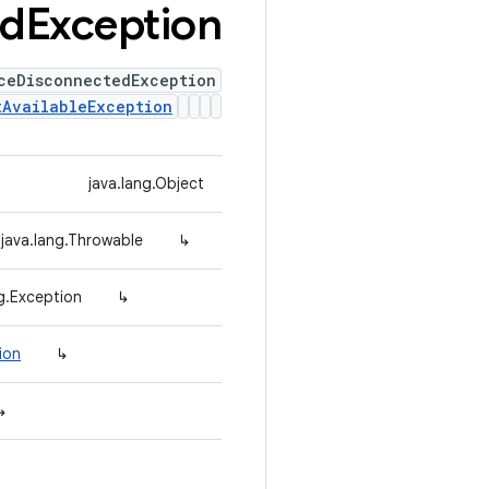
ed
Exception
ceDisconnectedException
tAvailableException
java.lang.Object
java.lang.Throwable
↳
ng.Exception
↳
ion
↳
↳