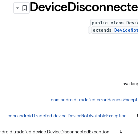
Device
Disconnect
public class Devi
extends
DeviceNo
java.la
com.android.tradefed.error.HarnessExcept
com.android.tradefed.device.DeviceNotAvailableException
ndroid.tradefed.device.DeviceDisconnectedException
↳