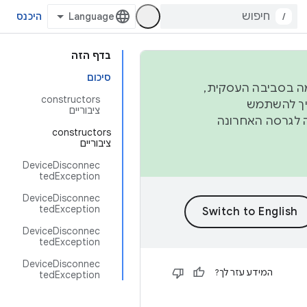
/
היכנס
בדף הזה
סיכום
פורמה בסביבה העסקית,
‫constructors
ברבעון השני וברבעון הרביעי. כדי ליצור ולתרום ל-AOSP, צריך להשתמש
ציבוריים
ד יפנה לגרסה האחרונה
‫constructors
ציבוריים
DeviceDisconnec
tedException
DeviceDisconnec
tedException
DeviceDisconnec
tedException
DeviceDisconnec
המידע עזר לך?
tedException