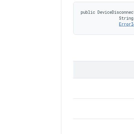
public DeviceDisconnec
                String
ErrorI