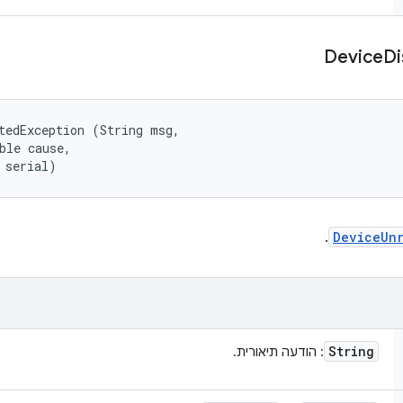
Device
Di
tedException (String msg, 

ble cause, 

 serial)
.
DeviceUn
String
: הודעה תיאורית.