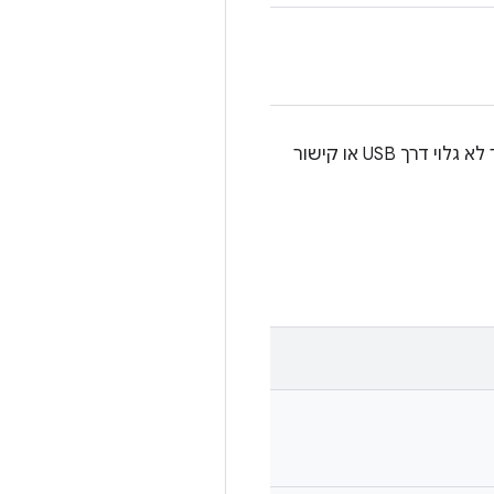
החריג הזה מופעל כשאי אפשר יותר להגיע למכשיר דרך סוג התעבורה שלו, למשל אם המכשיר כבר לא גלוי דרך USB או קישור