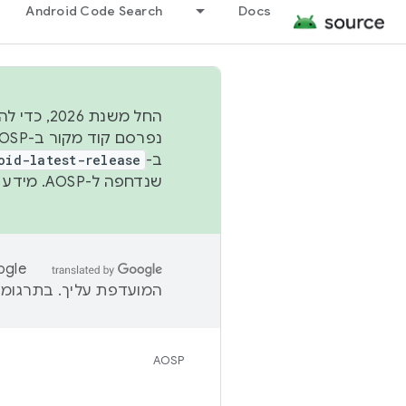
Android Code Search
Docs
החל משנת
ב-
oid-latest-release
שנדחפה ל-AOSP. מידע נוסף זמין במאמר
המועדפת עליך. בתרגומים
AOSP