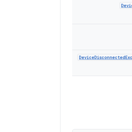
Devi
Device
Disconnected
Ex