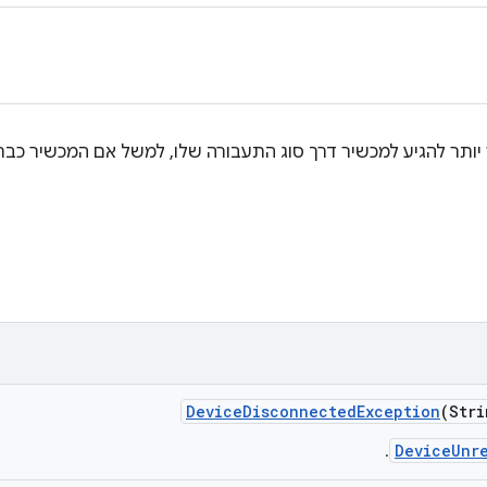
Device
Disconnected
Exception
(Stri
DeviceUnr
.