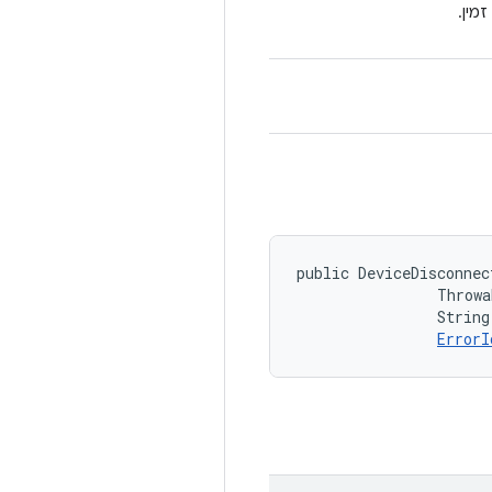
מין.
public DeviceDisconnec
                Throwa
                String
ErrorI