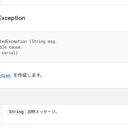
Exception
tedException (String msg, 

ble cause, 

 serial)
ption
を作成します。
String
: 説明メッセージ。