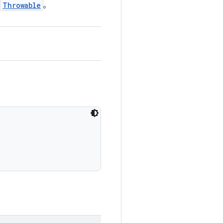
Throwable
。