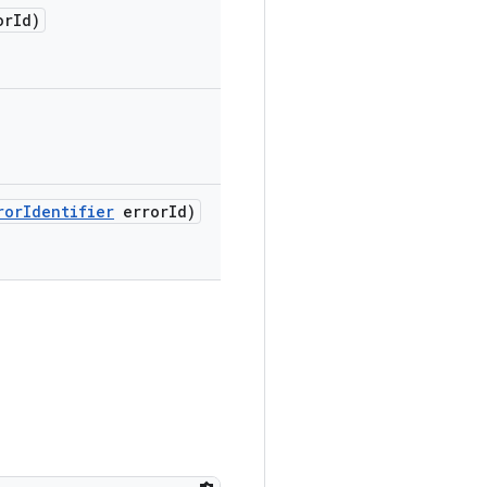
or
Id)
ror
Identifier
error
Id)