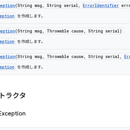
ception
(String msg
,
String serial
,
Error
Identifier
err
eption
を作成します。
ception
(String msg
,
Throwable cause
,
String serial)
eption
を作成します。
ception
(String msg
,
Throwable cause
,
String serial
,
Er
eption
を作成します。
トラクタ
Exception