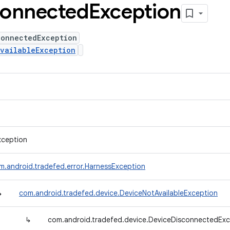
connected
Exception
connectedException
vailableException
xception
m.android.tradefed.error.HarnessException
↳
com.android.tradefed.device.DeviceNotAvailableException
↳
com.android.tradefed.device.DeviceDisconnectedExc