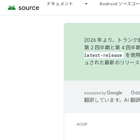
ドキュメント
Android ソース
2026 年より、トラ
第 2 四半期と第 4 四
latest-release
を使用
ュされた最新のリリース
Go
翻訳しています。AI 
AOSP