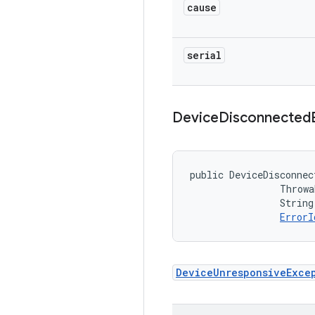
cause
serial
Device
Disconnected
public DeviceDisconnec
                Throwa
                String
ErrorI
DeviceUnresponsiveExce