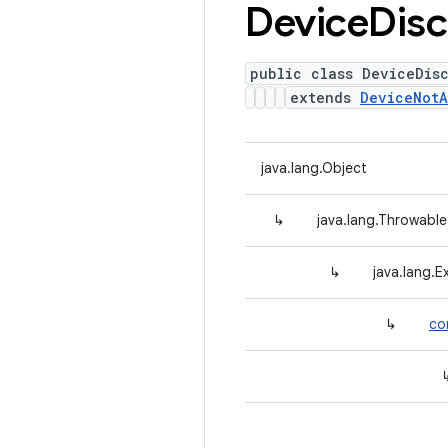
Device
Dis
public class DeviceDis
extends
DeviceNotA
java.lang.Object
↳
java.lang.Throwable
↳
java.lang.E
↳
co