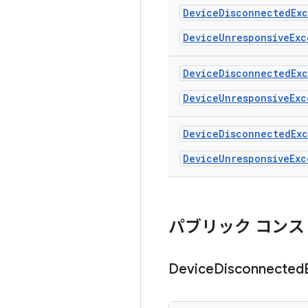
Device
Disconnected
Ex
DeviceUnresponsiveExc
Device
Disconnected
Ex
DeviceUnresponsiveExc
Device
Disconnected
Ex
DeviceUnresponsiveExc
パブリック コンス
Device
Disconnected