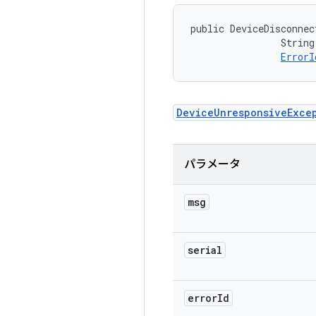
public DeviceDisconnec
                String
ErrorI
DeviceUnresponsiveExce
パラメータ
msg
serial
error
Id