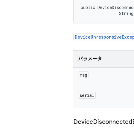
public DeviceDisconnec
                String
DeviceUnresponsiveExce
パラメータ
msg
serial
Device
Disconnected