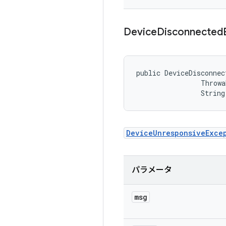
Device
Disconnected
public DeviceDisconnec
                Throwa
                String
DeviceUnresponsiveExce
パラメータ
msg