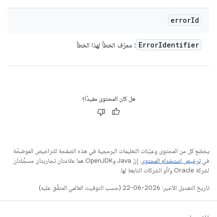
error
Id
Error
Identifier
: معرّف الخطأ لهذا الخطأ
هل كان المحتوى مفيدًا؟
يخضع كل من المحتوى وعيّنات التعليمات البرمجية في هذه الصفحة للتراخيص الموضحّة
في
ترخيص استخدام المحتوى
. إنّ Java وOpenJDK هما علامتان تجاريتان مسجَّلتان
لشركة Oracle و/أو الشركات التابعة لها.
تاريخ التعديل الأخير: 2026-06-22 (حسب التوقيت العالمي المتفَّق عليه)