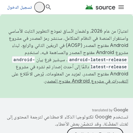
تسجيل الدخول
اعتبارًا من عام 2026، ولضمان اتّساق نموذج التطوير الثابت الأساسي
واستقرار المنصة في النظام المتكامل، سننشر رمز المصدر في مشروع
Android مفتوح المصدر (AOSP) في الربعَين الثاني والرابع. لبناء
مشروع Android مفتوح المصدر والمساهمة فيه، استخدِم
android-latest-release
. سيشير فرع بيان
android-
latest-release
دائمًا إلى أحدث إصدار تم نشره في مشروع
Android مفتوح المصدر. لمزيد من المعلومات، يُرجى الاطّلاع على
التغييرات في مشروع Android مفتوح المصدر
.
تستخدم Google تكنولوجيا الذكاء الاصطناعي لترجمة المحتوى إلى
لغتك المفضّلة، وقد تتضمّن بعض الأخطاء.