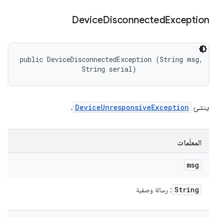
Device
Disconnected
Exception
public DeviceDisconnectedException (String msg, 

                String serial)
ينشئ
DeviceUnresponsiveException
.
المعلَمات
msg
String
: رسالة وصفية