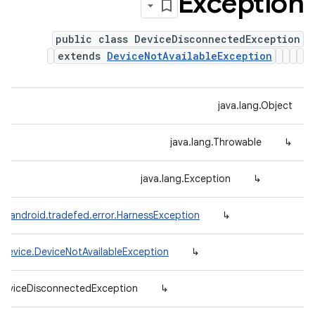
Exception
public class DeviceDisconnectedException
extends
DeviceNotAvailableException
java.lang.Object
java.lang.Throwable
↳
java.lang.Exception
↳
m.android.tradefed.error.HarnessException
↳
.device.DeviceNotAvailableException
↳
.DeviceDisconnectedException
↳