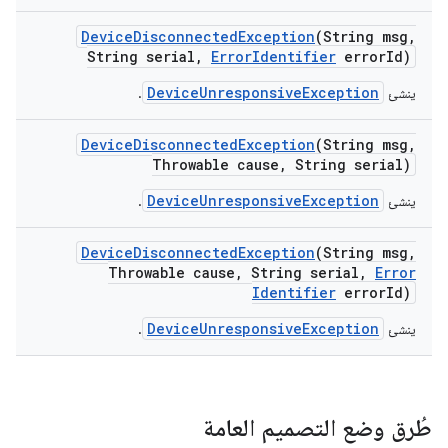
Device
Disconnected
Exception
(String msg
,
String serial
,
Error
Identifier
error
Id)
DeviceUnresponsiveException
ينشئ
.
Device
Disconnected
Exception
(String msg
,
Throwable cause
,
String serial)
DeviceUnresponsiveException
ينشئ
.
Device
Disconnected
Exception
(String msg
,
Throwable cause
,
String serial
,
Error
Identifier
error
Id)
DeviceUnresponsiveException
ينشئ
.
طُرق وضع التصميم العامة