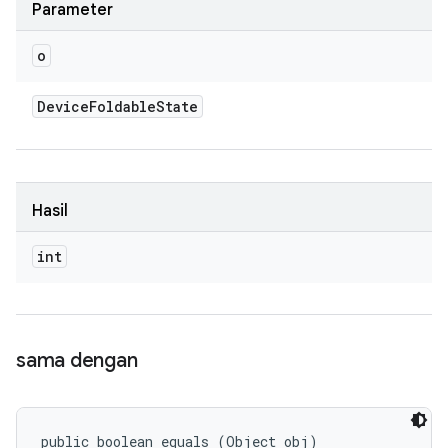
Parameter
o
Device
Foldable
State
Hasil
int
sama dengan
public boolean equals (Object obj)