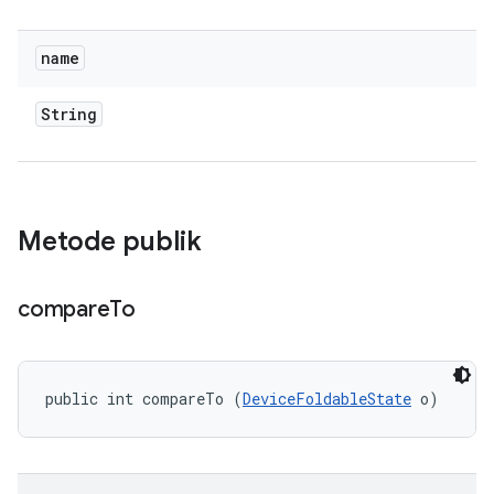
name
String
Metode publik
compare
To
public int compareTo (
DeviceFoldableState
 o)