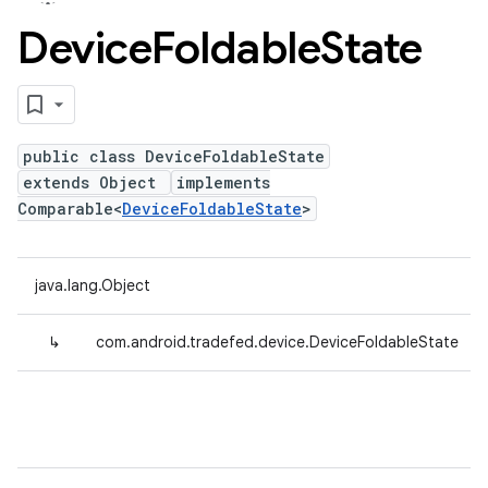
Device
Foldable
State
public class DeviceFoldableState
extends Object
implements
Comparable<
DeviceFoldableState
>
java.lang.Object
↳
com.android.tradefed.device.DeviceFoldableState