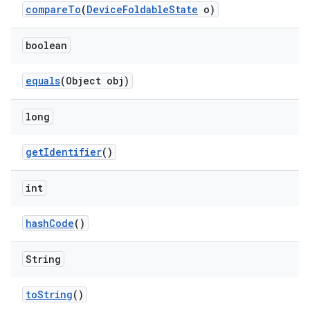
compare
To
(
Device
Foldable
State
o)
boolean
equals
(Object obj)
long
get
Identifier
()
int
hash
Code
()
String
to
String
()