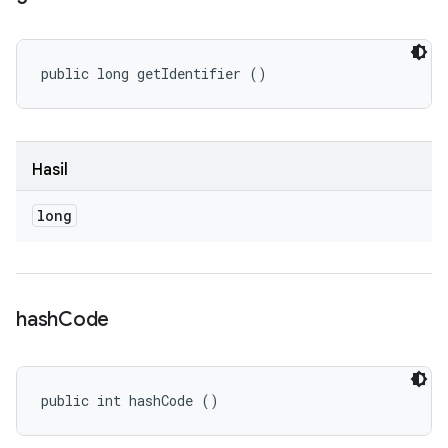
public long getIdentifier ()
Hasil
long
hash
Code
public int hashCode ()