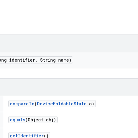
ong identifier
,
String name)
compare
To
(
Device
Foldable
State
o)
equals
(Object obj)
get
Identifier
()