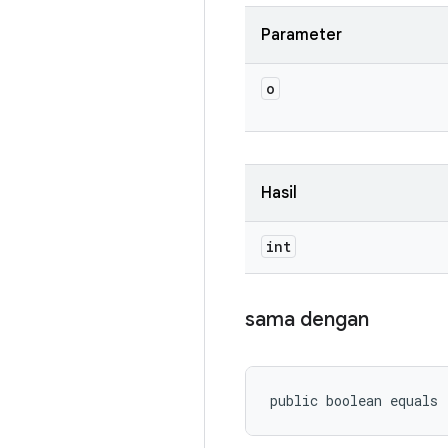
Parameter
o
Hasil
int
sama dengan
public boolean equals