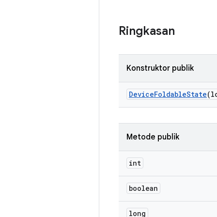
Ringkasan
Konstruktor publik
Device
Foldable
State
(l
Metode publik
int
boolean
long