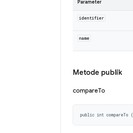
Parameter
identifier
name
Metode publik
compare
To
public int compareTo 