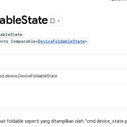
able
State
dableState
ents Comparable<
DeviceFoldableState
>
ed.device.DeviceFoldableState
at foldable seperti yang ditampilkan oleh "cmd device_state p