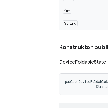
int
String
Konstruktor publ
Device
Foldable
State
public DeviceFoldableS
                String