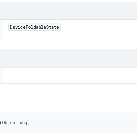
Device
Foldable
State
 (Object obj)