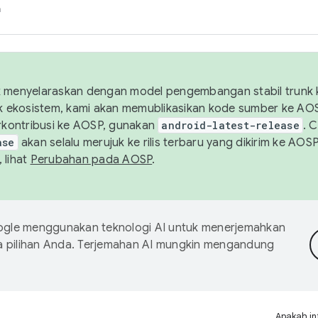
h
uk menyelaraskan dengan model pengembangan stabil trunk
tuk ekosistem, kami akan memublikasikan kode sumber ke A
kontribusi ke AOSP, gunakan
android-latest-release
. 
ase
akan selalu merujuk ke rilis terbaru yang dikirim ke AO
 lihat
Perubahan pada AOSP
.
gle menggunakan teknologi AI untuk menerjemahkan
a pilihan Anda. Terjemahan AI mungkin mengandung
Apakah in