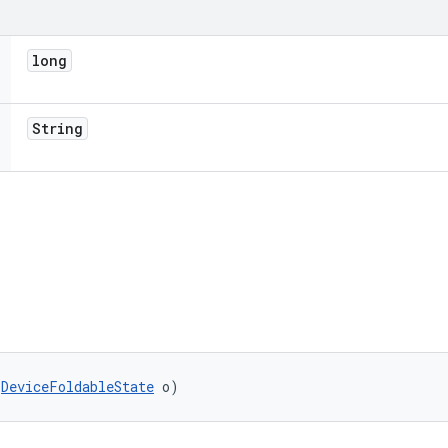
long
String
(
DeviceFoldableState
 o)