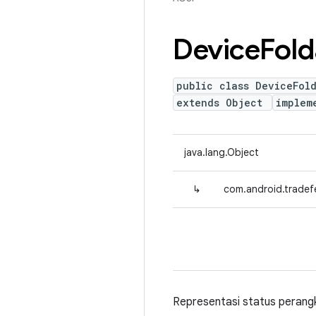
Device
Fold
public class DeviceFol
extends Object
implem
java.lang.Object
↳
com.android.tradef
Representasi status perangk