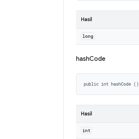
Hasil
long
hash
Code
public int hashCode ()
Hasil
int