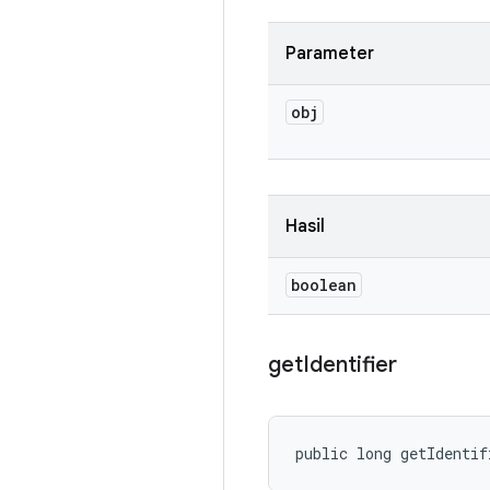
Parameter
obj
Hasil
boolean
get
Identifier
public long getIdentif