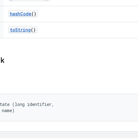
hash
Code
()
to
String
()
ik
tate (long identifier, 

 name)