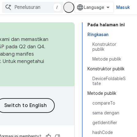
/
Masuk
Pada halaman ini
Ringkasan
 kami dan memastikan
Konstruktor
OSP pada Q2 dan Q4.
publik
Cabang manifes
Metode publik
SP. Untuk mengetahui
Konstruktor publik
DeviceFoldableS
tate
Metode publik
compareTo
sama dengan
getIdentifier
hashCode
formasi ini membantu?