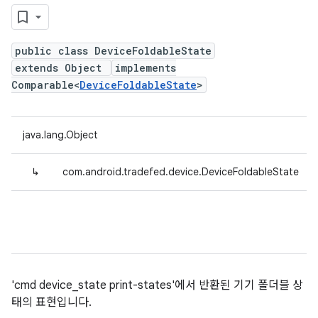
public class DeviceFoldableState
extends Object
implements
Comparable<
DeviceFoldableState
>
java.lang.Object
↳
com.android.tradefed.device.DeviceFoldableState
'cmd device_state print-states'에서 반환된 기기 폴더블 상
태의 표현입니다.