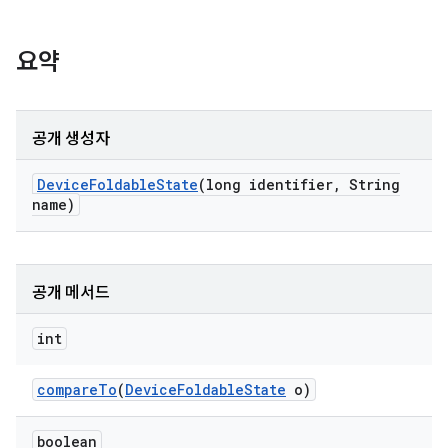
요약
공개 생성자
Device
Foldable
State
(long identifier
,
String
name)
공개 메서드
int
compare
To
(
Device
Foldable
State
o)
boolean