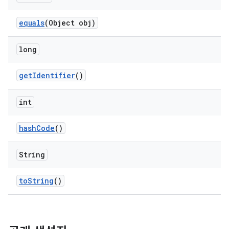
equals
(Object obj)
long
get
Identifier
()
int
hash
Code
()
String
to
String
()