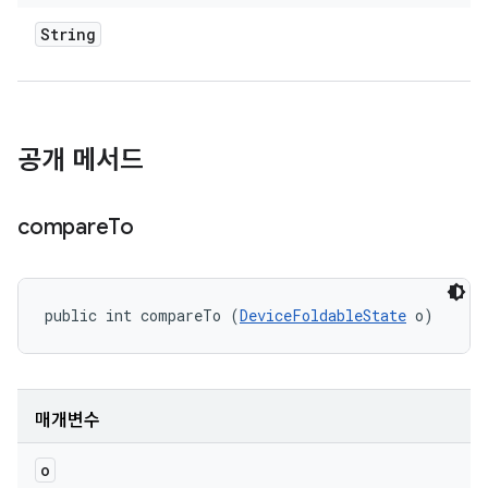
String
공개 메서드
compare
To
public int compareTo (
DeviceFoldableState
 o)
매개변수
o