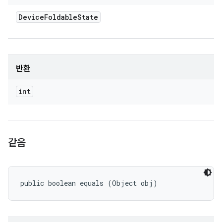
Device
Foldable
State
반환
int
같음
public boolean equals (Object obj)