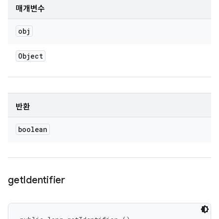
매개변수
obj
Object
반환
boolean
get
Identifier