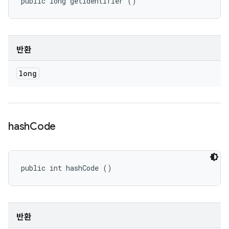
public long getIdentifier ()
반환
long
hash
Code
public int hashCode ()
반환